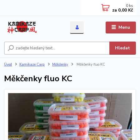
0
ks
za
0,00 Kč
Menu
Hledat
Úvod
Kamikaze Carp
Měkčenky
Měkčenky fluo KC
Měkčenky fluo KC