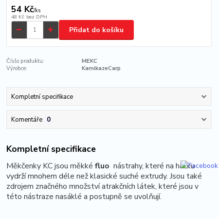
54 Kč
/
ks
48 Kč
bez DPH
Přidat do košíku
Číslo produktu:
MEKC
Výrobce:
KamikazeCarp
Kompletní specifikace
Komentáře
0
Kompletní specifikace
Měkčenky KC jsou měkké
fluo
nástrahy, které na háčku
vydrží mnohem déle než klasické suché extrudy. Jsou také
zdrojem značného množství atrakčních látek, které jsou v
této nástraze nasáklé a postupně se uvolňují.