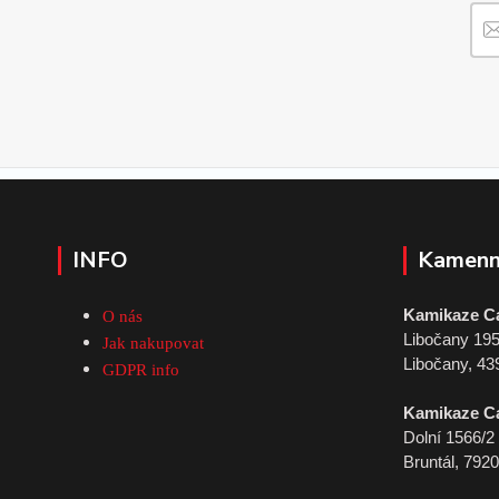
INFO
Kamenn
Kamikaze C
O nás
Libočany 19
Jak nakupovat
Libočany, 43
GDPR info
Kamikaze C
Dolní 1566/2
Bruntál, 792