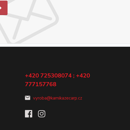
+420 725308074 ; +420
777157768
vyroba@kamikazecarp.cz