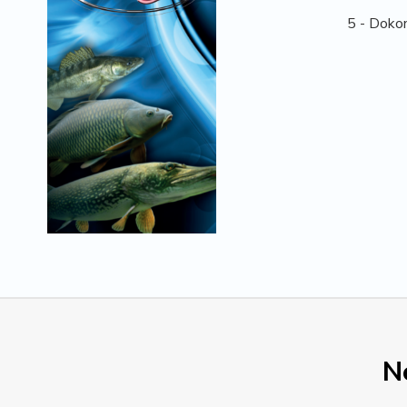
5 - Doko
N