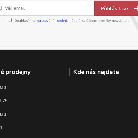
Přihlásit se
Souhlasím se
zpracováním osobních údajů
za účelem rozesílky newsletteru.
é prodejny
Kde nás najdete
arp
5
9 75
arp
01