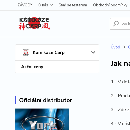
ZÁVODY
O nás
Staň se testerem
Obchodní podmínky
Úvod
O
Kamikaze Carp
Jak 
Akční ceny
1 - V det
2 - Produ
Oficiální distributor
3 - Zde z
4 - V nás