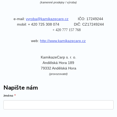
(kamenné prodejny / výroba)
e-mail:
vyroba@kamikazecarp.cz
IČO: 17249244
mobil: + 420 725 308 074
DIČ: CZ17249244
+ 420 777 157 768
web:
http://www.kamikazecarp.cz
KamikazeCarp s. r. o.
Andělská Hora 189
79332 Andělská Hora
(provozovatel)
Napište nám
Jméno
*