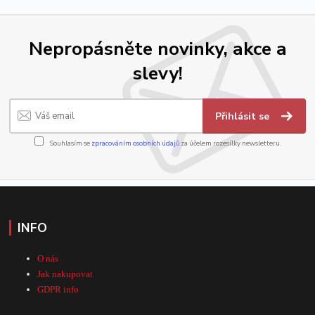
Nepropásněte novinky, akce a
slevy!
Přihlásit se
Souhlasím se
zpracováním osobních údajů
za účelem rozesílky newsletteru.
INFO
O nás
Jak nakupovat
GDPR info