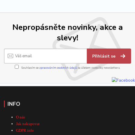
Nepropásněte novinky, akce a
slevy!
Přihlásit se
Souhlasím se
zpracováním osobních údajů
za účelem rozesílky newsletteru.
INFO
O nás
Jak nakupovat
GDPR info