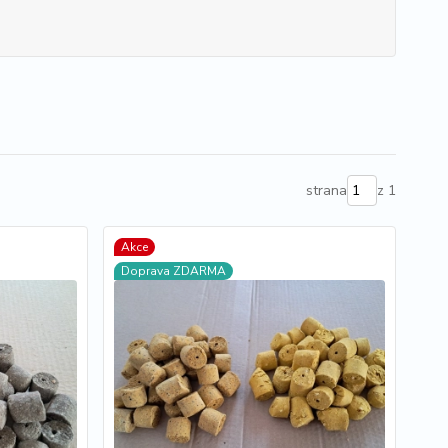
strana
z 1
Akce
Doprava ZDARMA