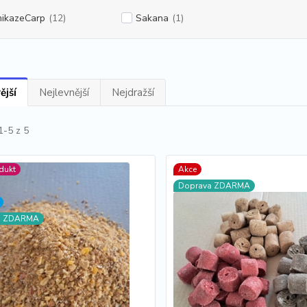
ikazeCarp
(12)
Sakana
(1)
ější
Nejlevnější
Nejdražší
1-5 z 5
dukt
Akce
Doprava ZDARMA
a ZDARMA