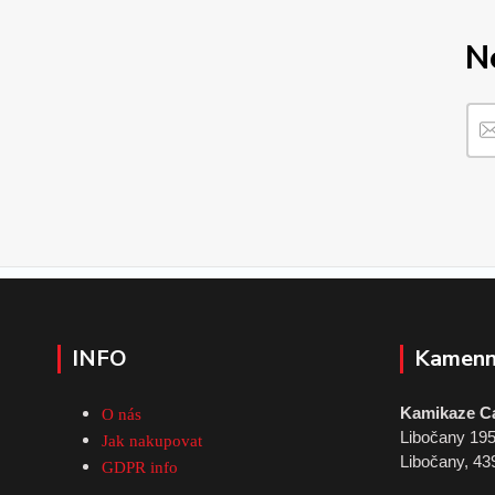
N
INFO
Kamenn
Kamikaze C
O nás
Libočany 19
Jak nakupovat
Libočany, 43
GDPR info