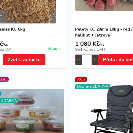
 směs KC 6kg
Pelety KC 20mm 10kg - red /
halibut + Játrové
č
1 080 Kč
/
ks
/
ks
Skladem
ez DPH
964 Kč
bez DPH
Zvolit variantu
Přidat do ko
dukt
Akce
Doprava ZDARMA
a ZDARMA