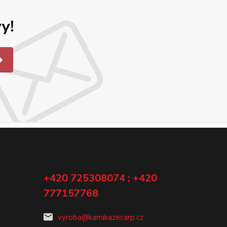
y!
+420 725308074 ; +420
777157768
vyroba@kamikazecarp.cz