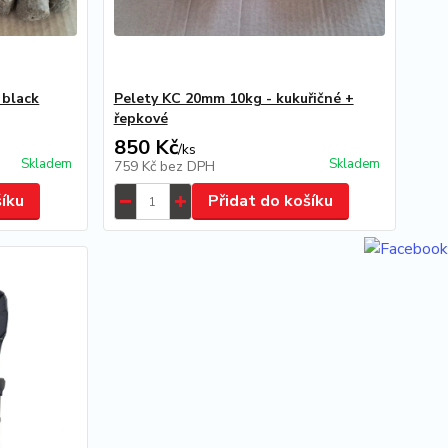
 black
Pelety KC 20mm 10kg - kukuřičné +
řepkové
850 Kč
/
ks
Skladem
Skladem
759 Kč
bez DPH
šíku
Přidat do košíku