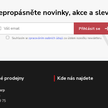
epropásněte novinky, akce a slev
Přihlásit se
Souhlasím se
zpracováním osobních údajů
za účelem rozesílky newsletteru.
é prodejny
Kde nás najdete
arp
5
9 75