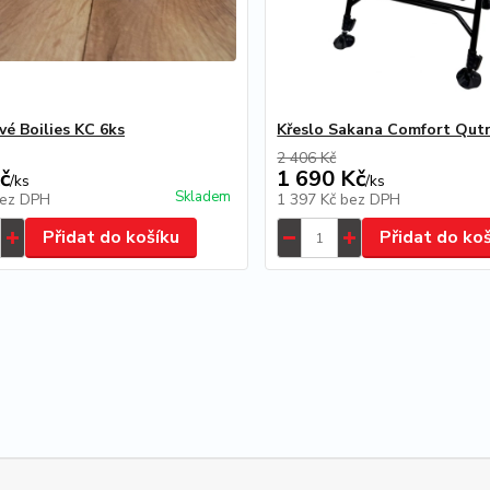
vé Boilies KC 6ks
Křeslo Sakana Comfort Qut
2 406 Kč
č
1 690 Kč
/
ks
/
ks
Skladem
ez DPH
1 397 Kč
bez DPH
Přidat do košíku
Přidat do ko