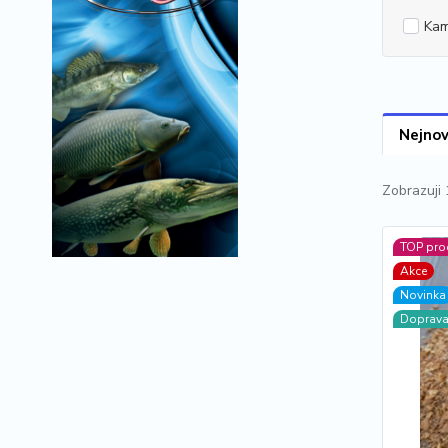
Kam
Nejnov
Zobrazuji 
TOP pro
Akce
Novinka
Doprav