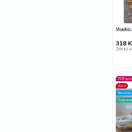
Vnadící
318 K
284 Kč
b
TOP pro
Akce
Novinka
Doprav