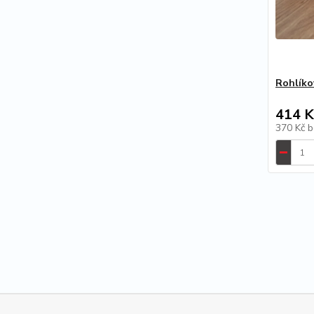
Rohlíko
414 K
370 Kč
b