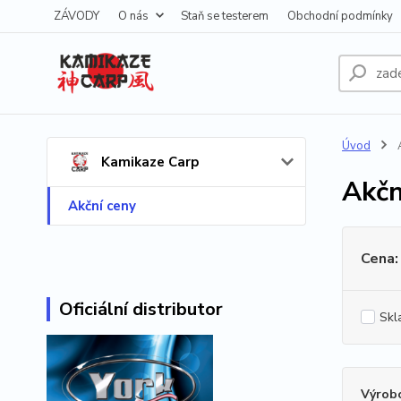
ZÁVODY
O nás
Staň se testerem
Obchodní podmínky
Úvod
A
Kamikaze Carp
Akčn
Akční ceny
Cena:
Oficiální distributor
Skl
Výrob