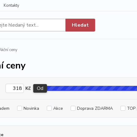
Kontakty
Hledat
kční ceny
í ceny
Kč
Od
adem
Novinka
Akce
Doprava ZDARMA
TOP 
ce