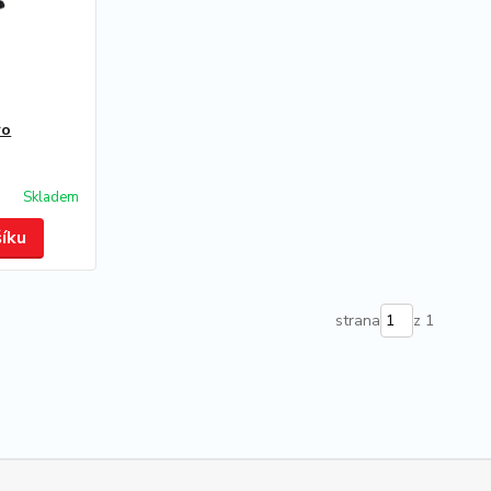
ro
Skladem
šíku
strana
z 1