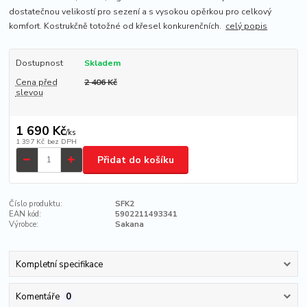
dostatečnou velikostí pro sezení a s vysokou opěrkou pro celkový
komfort. Kostrukčně totožné od křesel konkurenčních.
celý popis
Dostupnost
Skladem
Cena před
2 406 Kč
slevou
1 690 Kč
/
ks
1 397 Kč
bez DPH
Přidat do košíku
Číslo produktu:
SFK2
EAN kód:
5902211493341
Výrobce:
Sakana
Kompletní specifikace
Komentáře
0