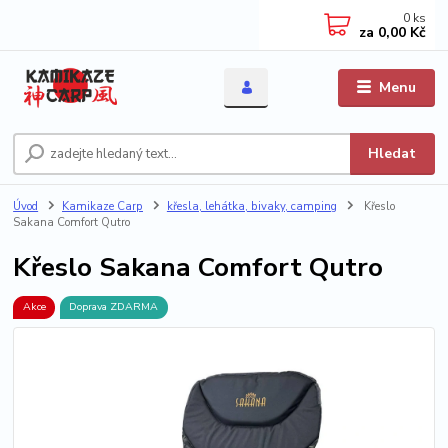
0
ks
za
0,00 Kč
Menu
Hledat
Úvod
Kamikaze Carp
křesla, lehátka, bivaky, camping
Křeslo
Sakana Comfort Qutro
Křeslo Sakana Comfort Qutro
Akce
Doprava ZDARMA