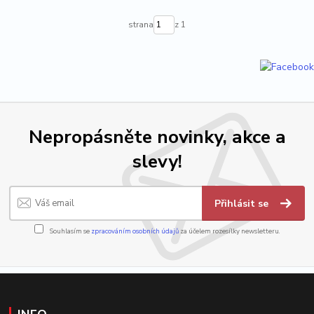
strana
z 1
Nepropásněte novinky, akce a
slevy!
Přihlásit se
Souhlasím se
zpracováním osobních údajů
za účelem rozesílky newsletteru.