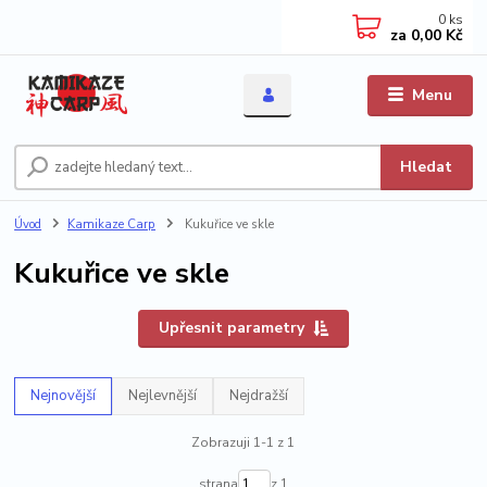
0
ks
za
0,00 Kč
Menu
Hledat
Úvod
Kamikaze Carp
Kukuřice ve skle
Kukuřice ve skle
Upřesnit parametry
Nejnovější
Nejlevnější
Nejdražší
Zobrazuji 1-1 z 1
strana
z 1