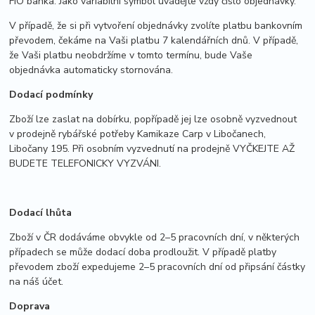
FIO banka. Jako variabilní symbol uvádějte vždy číslo objednávky.
V případě, že si při vytvoření objednávky zvolíte platbu bankovním
převodem, čekáme na Vaši platbu 7 kalendářních dnů. V případě,
že Vaši platbu neobdržíme v tomto termínu, bude Vaše
objednávka automaticky stornována.
Dodací podmínky
Zboží lze zaslat na dobírku, popřípadě jej lze osobně vyzvednout
v prodejně rybářské potřeby Kamikaze Carp v Libočanech,
Libočany 195. Při osobním vyzvednutí na prodejně VYČKEJTE AŽ
BUDETE TELEFONICKY VYZVÁNI.
Dodací lhůta
Zboží v ČR dodáváme obvykle od 2–5 pracovních dní, v některých
případech se může dodací doba prodloužit. V případě platby
převodem zboží expedujeme 2–5 pracovních dní od připsání částky
na náš účet.
Doprava