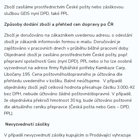
Zboží zasíláme prostřednictvím České pošty nebo zásilkovou
službou GEIS nyní DPD, také PPL.
Způsoby dodání zboží a přehled cen dopravy po ČR
Zboží je doručováno na zákazníkem uvedenou adresu, o odeslání
zboží je zákazník informován formou e-mailu. Doručování je
zajišťováno v pracovních dnech v průběhu běžné pracovní doby.
Objednané zboží je zasíláno prostřednictvím České pošty, popř.
přepravní společností Geis (nyní DPD), PPL nebo si ho lze osobně
vyzvednout na adrese firmy Rybářské potřeby Kamikaze Carp,
Libočany 195. Cena poštovného/dopravného je účtována dle
přehledu uvedeného v košíku. Balné neúčtujeme. V případě
objednávky zboží, jejíž celková hodnota přesahuje částku 3.000,-Kč
bez DPH, nebude účtováno žádné poštovné/dopravné. V případě,
že objednávka překročí hmotnost 30 kg, bude účtováno poštovné
dle aktuálního ceníku přepravce (Česká pošta nebo Geis – DPD,
PPL).
Nevyzvednutí zásilky
V případě nevyzvednutí zásilky kupujícím si Prodávající vyhrazuje