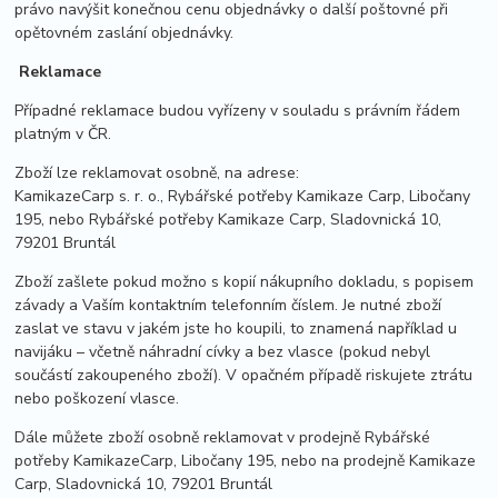
právo navýšit konečnou cenu objednávky o další poštovné při
opětovném zaslání objednávky.
Reklamace
Případné reklamace budou vyřízeny v souladu s právním řádem
platným v ČR.
Zboží lze reklamovat osobně, na adrese:
KamikazeCarp s. r. o., Rybářské potřeby Kamikaze Carp, Libočany
195, nebo Rybářské potřeby Kamikaze Carp, Sladovnická 10,
79201 Bruntál
Zboží zašlete pokud možno s kopií nákupního dokladu, s popisem
závady a Vaším kontaktním telefonním číslem. Je nutné zboží
zaslat ve stavu v jakém jste ho koupili, to znamená například u
navijáku – včetně náhradní cívky a bez vlasce (pokud nebyl
součástí zakoupeného zboží). V opačném případě riskujete ztrátu
nebo poškození vlasce.
Dále můžete zboží osobně reklamovat v prodejně Rybářské
potřeby KamikazeCarp, Libočany 195, nebo na prodejně Kamikaze
Carp, Sladovnická 10, 79201 Bruntál