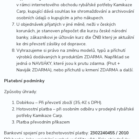
v rámci internetového obchodu rybářské potřeby Kamikaze
Carp, kupující dává souhlas ke shromažďování a archivování
osobních údajů o kupujícím a jeho nákupech.
U objednávek přijatých v jiné měně, nežli v českých
korunách, je stanoven přepočet dle kurzu české národní
banky, zákazníkovi je účtován kurz dle ČNB který je aktuální
ke dni převzetí zásilky od dopravce.
Vyhrazujeme si právo na změnu modelů, typů a příchutí
výrobků dodávaných k produktům ZDARMA. Například se
jedná o NAVIJÁKY, které jsou k prutu zdarma. (Prut +
Naviják ZDARMA), nebo příchutě u krmení ZDARMA a další.
Platební podmínky
Způsoby úhrady:
Dobírkou – Při převzetí zboží (35,-Kč s DPH).
Hotovostní platba – při osobním odběru v prodejně rybářské
potřeby Kamikaze Carp.
Platba převodním příkazem
Bankovní spojení pro bezhotovostní platby:
2302240455 / 2010