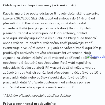
Odstoupení od kupní smlouvy (vrácení zboží)
Kupující má právo podle odstavce 6 novely občanského zákoníku
(zákon č.367/2000 Sb.). Odstoupit od smlouvy do 14-ti dnů od
převzetí zboží. Pokud se tak rozhodne, musí zboží zaslat
v uvedené lhůtě (určující je datum odeslání). Ke zboží přiloží
písemnou žádost o odstoupení od kupní smlouvy, doklad
o nákupu, iniciály kupujícího a číslo účtu, na který bude finanční
obnos vrácen. Po obdržení vráceného zboží prodávající zboží
zkontroluje a ve lhůtě deseti (10) dnů od vrácení zboží kupujícím je
prodávající oprávněn provést přezkoumání vráceného zboží,
zejména za účelem zjištění, zdali vrácené zboží není poškozeno,
opotřebeno či částečně spotřebováno. Poté vrátí kupujícímu
odpovídající částku za zboží. Při vrácení zboží si můžete vybrat
způsob úhrady Vašich peněz: buď převodem na účet (trvá do 10-ti
pracovních dnů), nebo poštovní poukázkou (trvá do 10-ti
pracovních dnů). V případě odstoupení od smlouvy ponese
spotřebitel náklady spojené s navrácením zboží.
V žádném případě neposílejte zboží na dobírku.
Práva a povinnosti prodávajícího