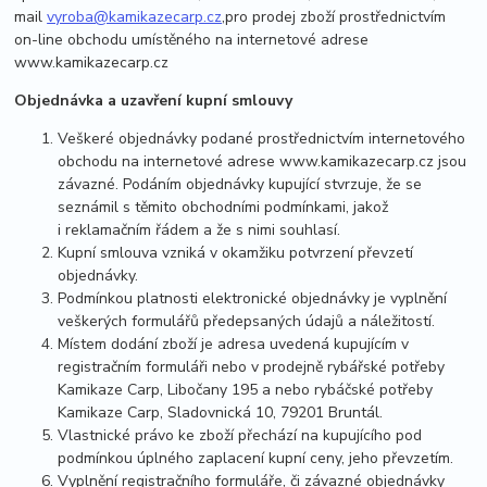
mail
vyroba@kamikazecarp.cz
,pro prodej zboží prostřednictvím
on-line obchodu umístěného na internetové adrese
www.kamikazecarp.cz
Objednávka a uzavření kupní smlouvy
Veškeré objednávky podané prostřednictvím internetového
obchodu na internetové adrese www.kamikazecarp.cz jsou
závazné. Podáním objednávky kupující stvrzuje, že se
seznámil s těmito obchodními podmínkami, jakož
i reklamačním řádem a že s nimi souhlasí.
Kupní smlouva vzniká v okamžiku potvrzení převzetí
objednávky.
Podmínkou platnosti elektronické objednávky je vyplnění
veškerých formulářů předepsaných údajů a náležitostí.
Místem dodání zboží je adresa uvedená kupujícím v
registračním formuláři nebo v prodejně rybářské potřeby
Kamikaze Carp, Libočany 195 a nebo rybáčské potřeby
Kamikaze Carp, Sladovnická 10, 79201 Bruntál.
Vlastnické právo ke zboží přechází na kupujícího pod
podmínkou úplného zaplacení kupní ceny, jeho převzetím.
Vyplnění registračního formuláře, či závazné objednávky