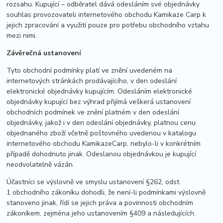
rozsahu. Kupující – odběratel dává odesláním své objednávky
souhlas provozovateli internetového obchodu Kamikaze Carp k
jejich zpracování a využití pouze pro potřebu obchodního vztahu
mezi nimi.
Závěrečná ustanovení
Tyto obchodní podmínky platí ve znění uvedeném na
internetových stránkách prodávajícího, v den odeslání
elektronické objednávky kupujícím. Odesláním elektronické
objednávky kupující bez výhrad přijímá veškerá ustanovení
obchodních podmínek ve znění platném v den odeslání
objednávky, jakož i v den odeslání objednávky, platnou cenu
objednaného zboží včetně poštovného uvedenou v katalogu
internetového obchodu KamikazeCarp, nebylo-li v konkrétním
případě dohodnuto jinak. Odeslanou objednávkou je kupující
neodvolatelně vá­zán.
Účastníci se výslovně ve smyslu ustanovení §262, odst.
1 obchodního zákoníku dohodli, že není-li podmínkami výslovně
stanoveno jinak, řídí se jejich práva a povinnosti obchodním
zákoníkem, zejména jeho ustanovením §409 a následujících.