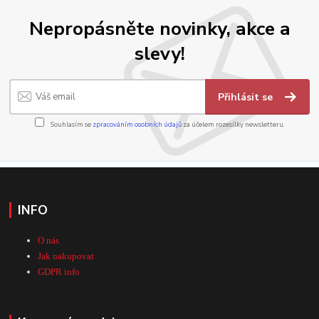
Nepropásněte novinky, akce a
slevy!
Přihlásit se
Souhlasím se
zpracováním osobních údajů
za účelem rozesílky newsletteru.
INFO
O nás
Jak nakupovat
GDPR info