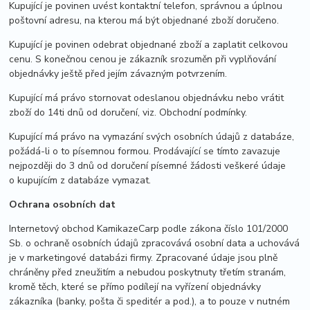
Kupující je povinen uvést kontaktní telefon, správnou a úplnou
poštovní adresu, na kterou má být objednané zboží doručeno.
Kupující je povinen odebrat objednané zboží a zaplatit celkovou
cenu. S konečnou cenou je zákazník srozuměn při vyplňování
objednávky ještě před jejím závazným potvrzením.
Kupující má právo stornovat odeslanou objednávku nebo vrátit
zboží do 14ti dnů od doručení, viz. Obchodní podmínky.
Kupující má právo na vymazání svých osobních údajů z databáze,
požádá-li o to písemnou formou. Prodávající se tímto zavazuje
nejpozději do 3 dnů od doručení písemné žádosti veškeré údaje
o kupujícím z databáze vymazat.
Ochrana osobních dat
Internetový obchod KamikazeCarp podle zákona číslo 101/2000
Sb. o ochraně osobních údajů zpracovává osobní data a uchovává
je v marketingové databázi firmy. Zpracované údaje jsou plně
chráněny před zneužitím a nebudou poskytnuty třetím stranám,
kromě těch, které se přímo podílejí na vyřízení objednávky
zákazníka (banky, pošta či speditér a pod.), a to pouze v nutném