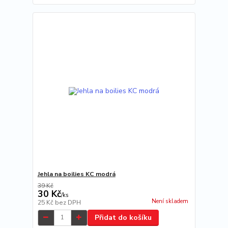
Jehla na boilies KC modrá
39 Kč
30 Kč
/
ks
Není skladem
25 Kč
bez DPH
Přidat do košíku