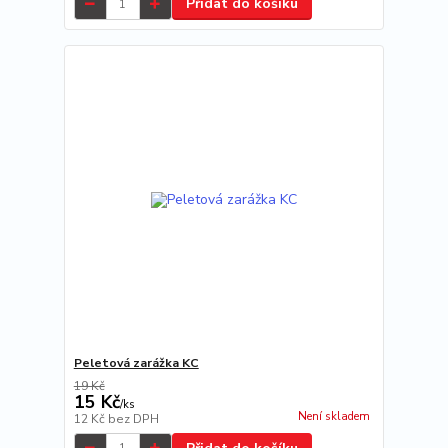
Přidat do košíku
Peletová zarážka KC
19 Kč
15 Kč
/
ks
Není skladem
12 Kč
bez DPH