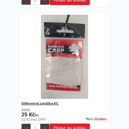
Přidat do košíku
Silikonová zarážka KC
29 Kč
25 Kč
/
ks
Není skladem
21 Kč
bez DPH
Přidat do košíku