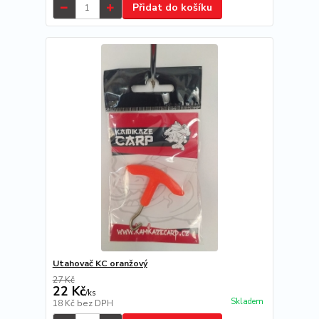
Přidat do košíku
Utahovač KC oranžový
27 Kč
22 Kč
/
ks
Skladem
18 Kč
bez DPH