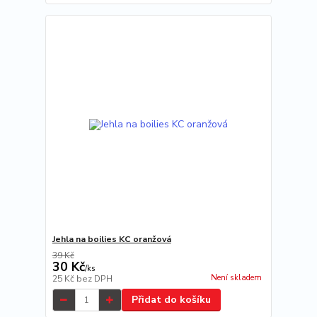
Jehla na boilies KC oranžová
39 Kč
30 Kč
/
ks
Není skladem
25 Kč
bez DPH
Přidat do košíku