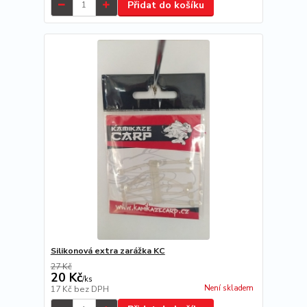
Přidat do košíku
Silikonová extra zarážka KC
27 Kč
20 Kč
/
ks
Není skladem
17 Kč
bez DPH