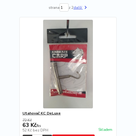
strana
z 2
další
Utahovač KC DeLuxe
72 Kč
63 Kč
/
ks
Skladem
52 Kč
bez DPH