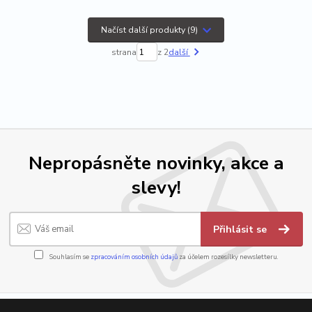
Načíst další produkty (9)
strana
z 2
další
Nepropásněte novinky, akce a
slevy!
Přihlásit se
Souhlasím se
zpracováním osobních údajů
za účelem rozesílky newsletteru.