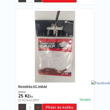
Rovnátko KC hnědé
29 Kč
25 Kč
/
ks
Skladem
21 Kč
bez DPH
Přidat do košíku