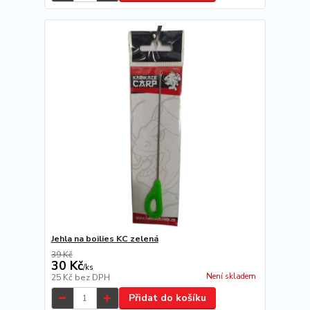
Jehla na boilies KC zelená
39 Kč
30 Kč
/
ks
Není skladem
25 Kč
bez DPH
Přidat do košíku