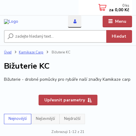
0
ks
za
0,00 Kč
Menu
Hledat
Úvod
Kamikaze Carp
Bižuterie KC
Bižuterie KC
Bižuterie - drobné pomůcky pro rybáře naší značky Kamikaze carp
Upřesnit parametry
Nejnovější
Nejlevnější
Nejdražší
Zobrazuji 1-12 z 21