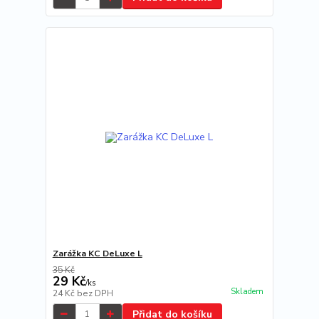
Zarážka KC DeLuxe L
35 Kč
29 Kč
/
ks
Skladem
24 Kč
bez DPH
Přidat do košíku