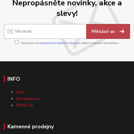
Nepropásněte novinky, akce a
slevy!
Přihlásit se
Souhlasím se
zpracováním osobních údajů
za účelem rozesílky newsletteru.
INFO
O nás
Jak nakupovat
GDPR info
Kamenné prodejny