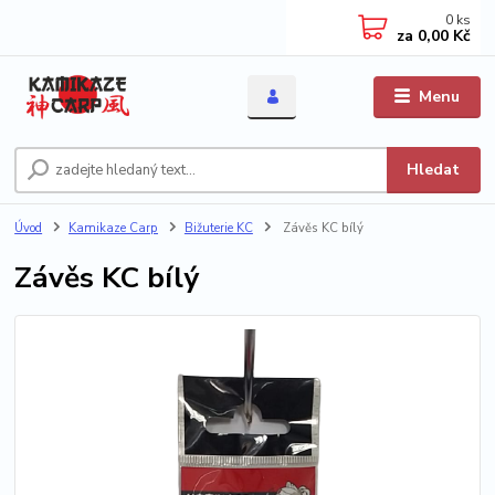
0
ks
za
0,00 Kč
Menu
Hledat
Úvod
Kamikaze Carp
Bižuterie KC
Závěs KC bílý
Závěs KC bílý