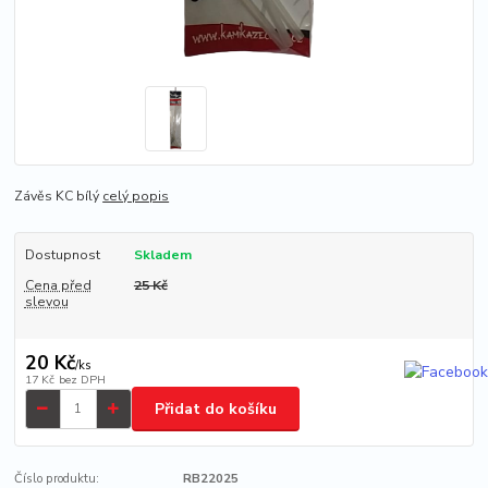
Závěs KC bílý
celý popis
Dostupnost
Skladem
Cena před
25 Kč
slevou
20 Kč
/
ks
17 Kč
bez DPH
Přidat do košíku
Číslo produktu:
RB22025