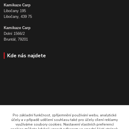
Kamikaze Carp
Libočany 195
Libočany, 439 75
Kamikaze Carp
Dolní 1566/2
Bruntál, 79201
Kde nás najdete
Pro základní funkčnost, zpříjemnění používání webu, analytické
účely a v případě udělení souhlasu také pro účely cílení reklamy
využíváme soubory cookies. Nastavení vlastních preferencí