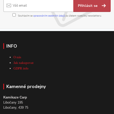
Přihlásit se
Souhlasím se
zpracováním osobních údajů
za účelem rozesílky newsletteru.
INFO
O nás
Jak nakupovat
GDPR info
Kamenné prodejny
Kamikaze Carp
Libočany 195
Libočany, 439 75