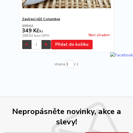
Zavírací nůž Columbia
399 Kč
349 Kč
/
ks
Není skladem
288 Kč
bez DPH
Přidat do košíku
strana
z 1
Nepropásněte novinky, akce a
slevy!