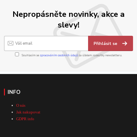
Nepropásněte novinky, akce a
slevy!
Přihlásit se
Souhlasím se
zpracováním osobních údajů
za účelem rozesílky newsletteru.
INFO
O nás
Jak nakupovat
GDPR info