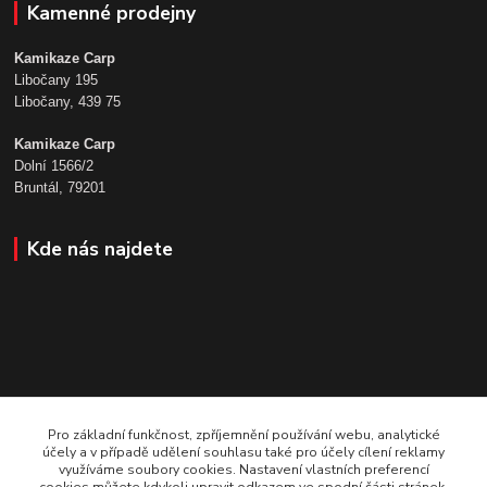
Kamenné prodejny
Kamikaze Carp
Libočany 195
Libočany, 439 75
Kamikaze Carp
Dolní 1566/2
Bruntál, 79201
Kde nás najdete
Pro základní funkčnost, zpříjemnění používání webu, analytické
účely a v případě udělení souhlasu také pro účely cílení reklamy
využíváme soubory cookies. Nastavení vlastních preferencí