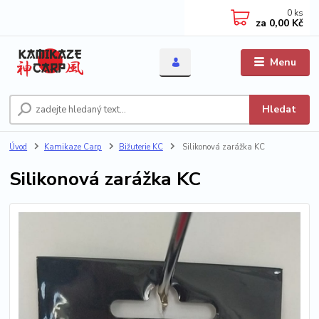
0
ks
za
0,00 Kč
Menu
Hledat
Úvod
Kamikaze Carp
Bižuterie KC
Silikonová zarážka KC
Silikonová zarážka KC