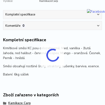
Výrobce:
KamikazeCarp
Kompletní specifikace
Komentáře
0
Kompletní specifikace
Krmítkové směsi KC jsou celozabrvené. Med, vanilka - žlutá.
Jahoda, red halibut - červená. Scopex, Mango - oranžová. Česnek,
Perník - hnědá.
Směsi obsahují rostliné šroty, atraktory, sušenky, barviva, esence.
Balení: 6kg sáček
Zboží zařazeno v kategoriích
Kamikaze Carp