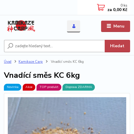
0
ks
za
0,00 Kč
Menu
Hledat
Úvod
Kamikaze Carp
Vnadící směs KC 6kg
Vnadící směs KC 6kg
Novinka
Akce
TOP produkt
Doprava ZDARMA