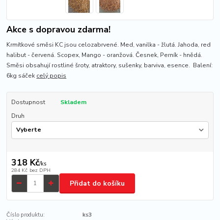
Akce s dopravou zdarma!
Krmítkové směsi KC jsou celozabrvené. Med, vanilka - žlutá. Jahoda, red
halibut - červená. Scopex, Mango - oranžová. Česnek, Perník - hnědá.
Směsi obsahují rostliné šroty, atraktory, sušenky, barviva, esence. Balení:
6kg sáček
celý popis
Dostupnost
Skladem
Druh
318 Kč
/
ks
284 Kč
bez DPH
Přidat do košíku
Číslo produktu:
ks3