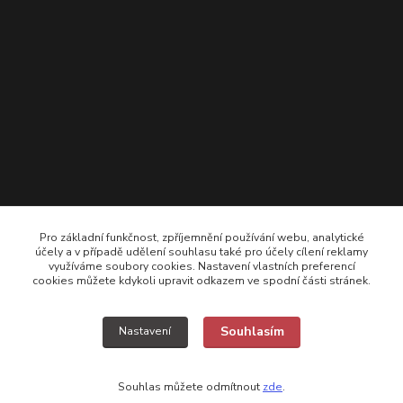
Pro základní funkčnost, zpříjemnění používání webu, analytické
účely a v případě udělení souhlasu také pro účely cílení reklamy
využíváme soubory cookies. Nastavení vlastních preferencí
cookies můžete kdykoli upravit odkazem ve spodní části stránek.
+420 725308074 ; +420 777157768
Souhlasím
Nastavení
vyroba@kamikazecarp.cz
Souhlas můžete odmítnout
zde
.