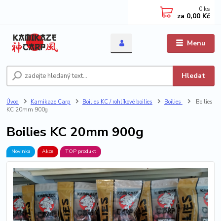
0
ks
za
0,00 Kč
Menu
Hledat
Úvod
Kamikaze Carp
Boilies KC / rohlíkové boilies
Boilies
Boilies
KC 20mm 900g
Boilies KC 20mm 900g
Novinka
Akce
TOP produkt