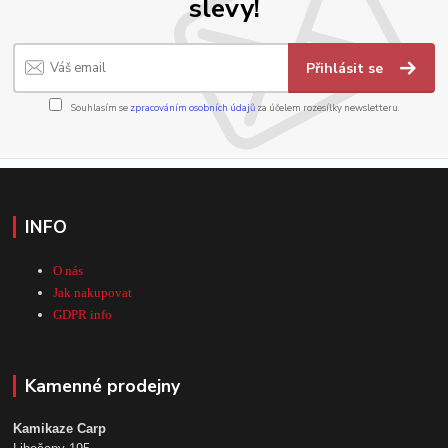
slevy!
Přihlásit se
Souhlasím se
zpracováním osobních údajů
za účelem rozesílky newsletteru.
INFO
O nás
Jak nakupovat
GDPR info
Kamenné prodejny
Kamikaze Carp