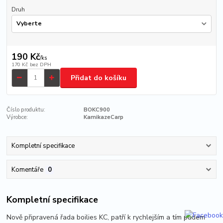
Druh
190 Kč
/
ks
170 Kč
bez DPH
Přidat do košíku
Číslo produktu:
BOKC900
Výrobce:
KamikazeCarp
Kompletní specifikace
Komentáře
0
Kompletní specifikace
Nově připravená řada boilies KC, patří k rychlejším a tím pádem