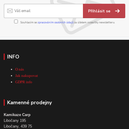
Přihlásit se
Souhlasím se
zpracováním osobních údajů
za účelem rozesílky newsletteru.
INFO
O nás
Jak nakupovat
GDPR info
Kamenné prodejny
Kamikaze Carp
Libočany 195
Libočany, 439 75