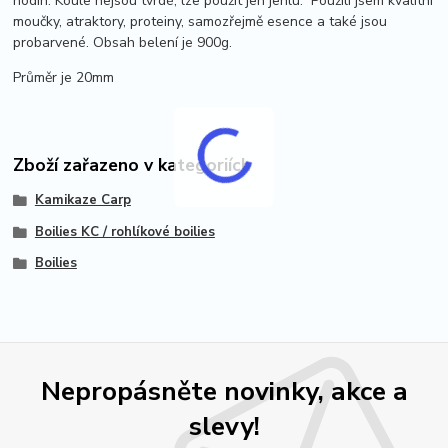
hodin. Koule nejsou tvrdé, lze použít jen jehlu. Použili jsem kvalitní
moučky, atraktory, proteiny, samozřejmě esence a také jsou
probarvené. Obsah belení je 900g.
Průměr je 20mm
Zboží zařazeno v kategoriích
Kamikaze Carp
Boilies KC / rohlíkové boilies
Boilies
Nepropásněte novinky, akce a
slevy!