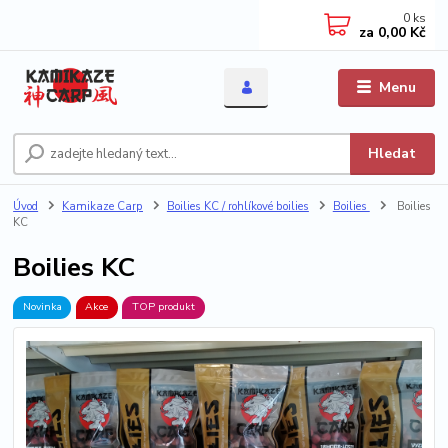
0
ks
za
0,00 Kč
Menu
Hledat
Úvod
Kamikaze Carp
Boilies KC / rohlíkové boilies
Boilies
Boilies
KC
Boilies KC
Novinka
Akce
TOP produkt