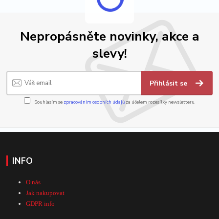
Nepropásněte novinky, akce a
slevy!
Přihlásit se
Souhlasím se
zpracováním osobních údajů
za účelem rozesílky newsletteru.
INFO
O nás
Jak nakupovat
GDPR info