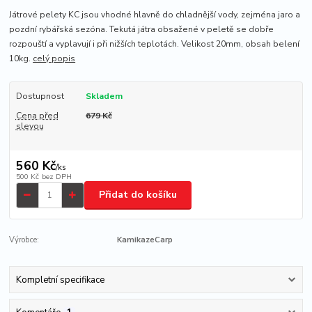
Játrové pelety KC jsou vhodné hlavně do chladnější vody, zejména jaro a
pozdní rybářská sezóna. Tekutá játra obsažené v peletě se dobře
rozpouští a vyplavují i při nižších teplotách. Velikost 20mm, obsah belení
10kg.
celý popis
Dostupnost
Skladem
Cena před
679 Kč
slevou
560 Kč
/
ks
500 Kč
bez DPH
Přidat do košíku
Výrobce:
KamikazeCarp
Kompletní specifikace