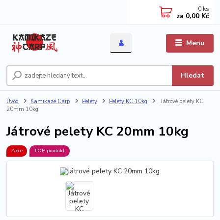
0
ks
za
0,00 Kč
Menu
Hledat
Úvod
Kamikaze Carp
Pelety
Pelety KC 10kg
Játrové pelety KC
20mm 10kg
Játrové pelety KC 20mm 10kg
Akce
TOP produkt