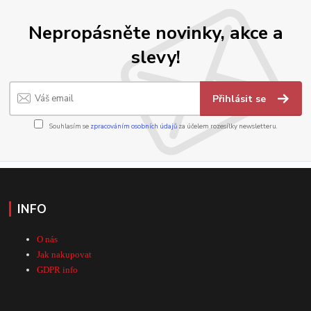
Nepropásněte novinky, akce a
slevy!
Přihlásit se
Souhlasím se
zpracováním osobních údajů
za účelem rozesílky newsletteru.
INFO
O nás
Jak nakupovat
GDPR info