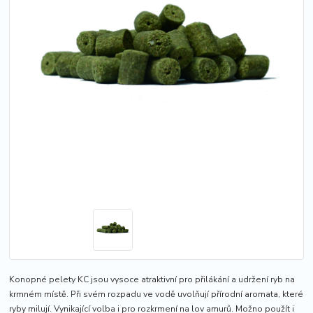
Konopné pelety KC jsou vysoce atraktivní pro přilákání a udržení ryb na
krmném místě. Při svém rozpadu ve vodě uvolňují přírodní aromata, které
ryby milují. Vynikající volba i pro rozkrmení na lov amurů. Možno použít i