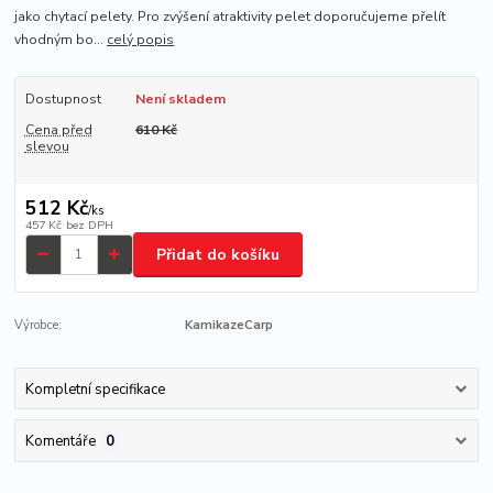
jako chytací pelety. Pro zvýšení atraktivity pelet doporučujeme přelít
vhodným bo...
celý popis
Dostupnost
Není skladem
Cena před
610 Kč
slevou
512 Kč
/
ks
457 Kč
bez DPH
Přidat do košíku
Výrobce:
KamikazeCarp
Kompletní specifikace
Komentáře
0