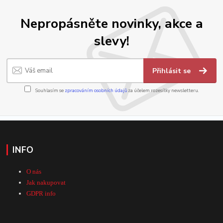
Nepropásněte novinky, akce a
slevy!
Přihlásit se
Souhlasím se
zpracováním osobních údajů
za účelem rozesílky newsletteru.
INFO
O nás
Jak nakupovat
GDPR info