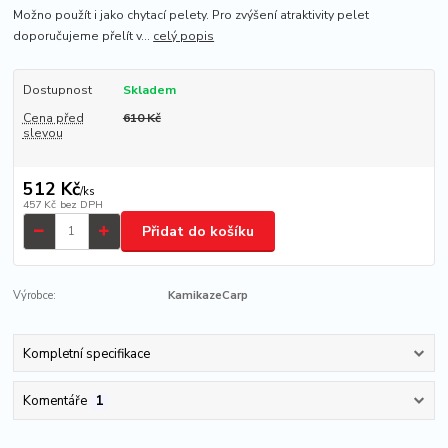
Možno použít i jako chytací pelety. Pro zvýšení atraktivity pelet
doporučujeme přelít v...
celý popis
Dostupnost
Skladem
Cena před
610 Kč
slevou
512 Kč
/
ks
457 Kč
bez DPH
Přidat do košíku
Výrobce:
KamikazeCarp
Kompletní specifikace
Komentáře
1