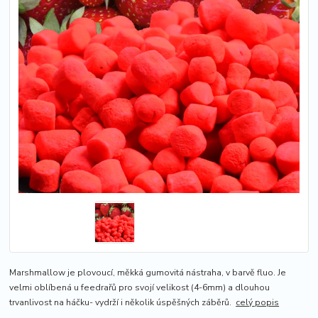
Marshmallow je plovoucí, měkká gumovitá nástraha, v barvě fluo. Je
velmi oblíbená u feedrařů pro svojí velikost (4-6mm) a dlouhou
trvanlivost na háčku- vydrží i několik úspěšných záběrů.
celý popis