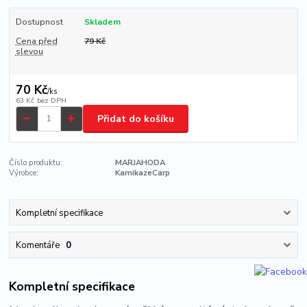
Dostupnost
Skladem
Cena před
79 Kč
slevou
70 Kč
/
ks
63 Kč
bez DPH
Přidat do košíku
Číslo produktu:
MARJAHODA
Výrobce:
KamikazeCarp
Kompletní specifikace
Komentáře
0
Kompletní specifikace