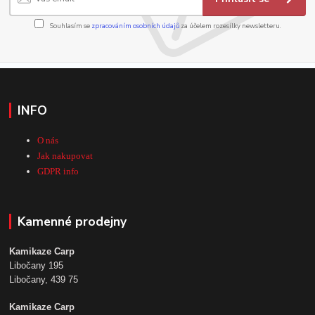
Souhlasím se
zpracováním osobních údajů
za účelem rozesílky newsletteru.
INFO
O nás
Jak nakupovat
GDPR info
Kamenné prodejny
Kamikaze Carp
Libočany 195
Libočany, 439 75
Kamikaze Carp