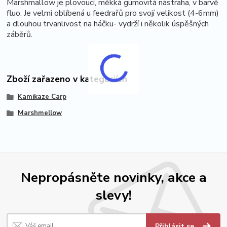
Marshmallow je plovoucí, měkká gumovitá nástraha, v barvě
fluo. Je velmi oblíbená u feedrařů pro svojí velikost (4-6mm)
a dlouhou trvanlivost na háčku- vydrží i několik úspěšných
záběrů.
Zboží zařazeno v kategoriích
Kamikaze Carp
Marshmellow
Nepropásněte novinky, akce a
slevy!
Přihlásit se