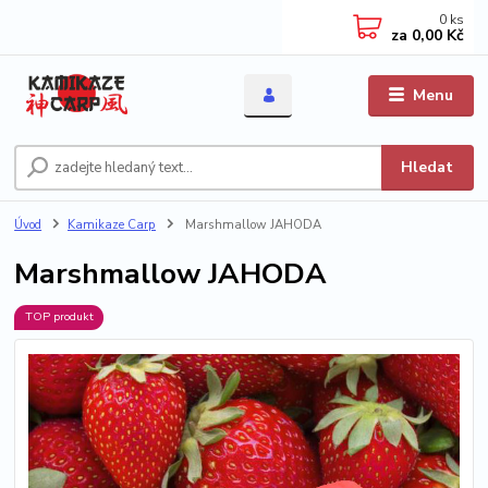
0
ks
za
0,00 Kč
Menu
Hledat
Úvod
Kamikaze Carp
Marshmallow JAHODA
Marshmallow JAHODA
TOP produkt