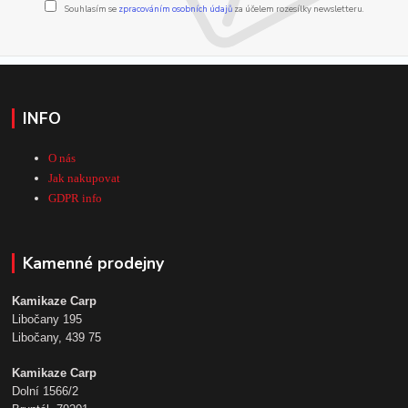
Souhlasím se
zpracováním osobních údajů
za účelem rozesílky newsletteru.
INFO
O nás
Jak nakupovat
GDPR info
Kamenné prodejny
Kamikaze Carp
Libočany 195
Libočany, 439 75
Kamikaze Carp
Dolní 1566/2