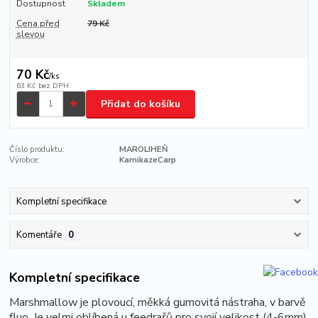
Dostupnost
Skladem
Cena před
79 Kč
slevou
70 Kč
/
ks
63 Kč
bez DPH
Přidat do košíku
Číslo produktu:
MAROLIHEŇ
Výrobce:
KamikazeCarp
Kompletní specifikace
Komentáře
0
Kompletní specifikace
Marshmallow je plovoucí, měkká gumovitá nástraha, v barvě
fluo. Je velmi oblíbená u feedrařů pro svojí velikost (4-6mm)