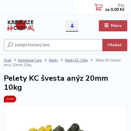
0
ks
za
0,00 Kč
Menu
Hledat
Úvod
Kamikaze Carp
Pelety
Pelety KC 10kg
Pelety KC švesta
anýz 20mm 10kg
Pelety KC švesta anýz 20mm
10kg
Akce