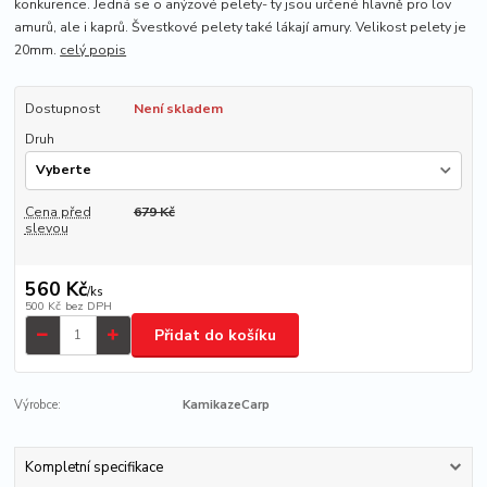
konkurence. Jedná se o anýzové pelety- ty jsou určené hlavně pro lov
amurů, ale i kaprů. Švestkové pelety také lákají amury. Velikost pelety je
20mm.
celý popis
Dostupnost
Není skladem
Druh
Cena před
679 Kč
slevou
560 Kč
/
ks
500 Kč
bez DPH
Přidat do košíku
Výrobce:
KamikazeCarp
Kompletní specifikace