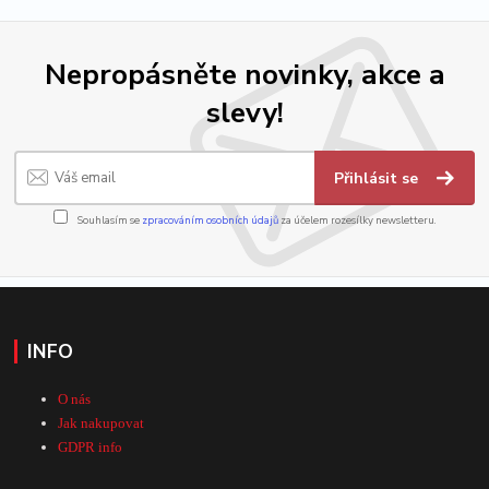
Nepropásněte novinky, akce a
slevy!
Přihlásit se
Souhlasím se
zpracováním osobních údajů
za účelem rozesílky newsletteru.
INFO
O nás
Jak nakupovat
GDPR info