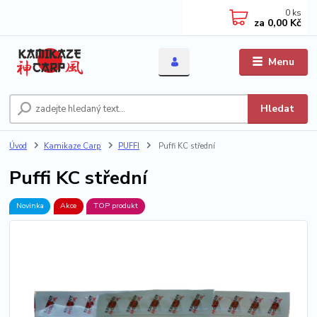
0
ks
za
0,00 Kč
Menu
Hledat
Úvod
Kamikaze Carp
PUFFI
Puffi KC střední
Puffi KC střední
Novinka
Akce
TOP produkt