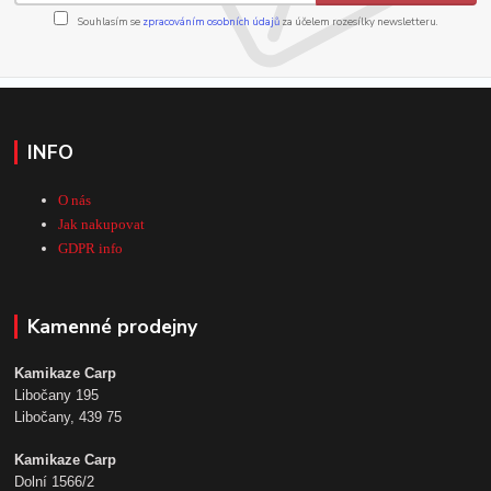
Souhlasím se
zpracováním osobních údajů
za účelem rozesílky newsletteru.
INFO
O nás
Jak nakupovat
GDPR info
Kamenné prodejny
Kamikaze Carp
Libočany 195
Libočany, 439 75
Kamikaze Carp
Dolní 1566/2