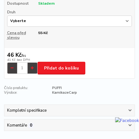
Dostupnost
Skladem
Druh
Cena před
55 Kč
slevou
46 Kč
/
ks
41 Kč
bez DPH
Přidat do košíku
Číslo produktu:
PUFFI
Výrobce:
KamikazeCarp
Kompletní specifikace
Komentáře
0