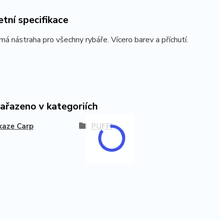
tní specifikace
ámá nástraha pro všechny rybáře. Vícero barev a příchutí.
zařazeno v kategoriích
kaze Carp
PUFFI