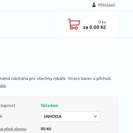
Přihlášení
0
ks
za
0,00 Kč
 známá nástraha pro všechny rybáře. Vícero barev a příchutí.
opis
tupnost
Skladem
uh
a před slevou
55 Kč