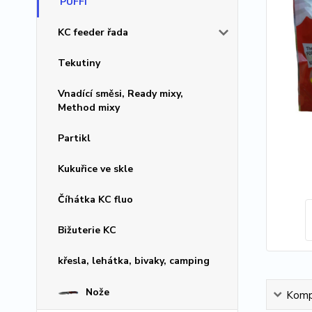
PUFFI
KC feeder řada
Tekutiny
Vnadící směsi, Ready mixy,
Method mixy
Partikl
Kukuřice ve skle
Číhátka KC fluo
Bižuterie KC
křesla, lehátka, bivaky, camping
Nože
Kompl