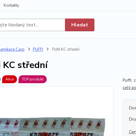
Kontakty
Hledat
amikaze Carp
PUFFI
Puffi KC střední
i KC střední
Akce
TOP produkt
Puffi,
celý p
Dos
Dr
Cen