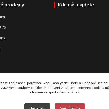
é prodejny
Kde nás najdete
arp
5
9 75
arp
01
čnost, zpříjemnění používání webu, analytické účely a v případě udělení
y využíváme soubory cookies. Nastavení vlastních preferencí cookies mů
odkazem ve spodní části stránek.
Souhlasím
Nastavení