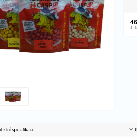
46
41 
etní specifikace