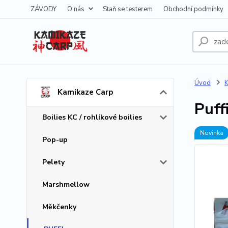
ZÁVODY
O nás
Staň se testerem
Obchodní podmínky
Úvod
K
Kamikaze Carp
Puff
Boilies KC / rohlíkové boilies
Novinka
Pop-up
Pelety
Marshmellow
Měkčenky