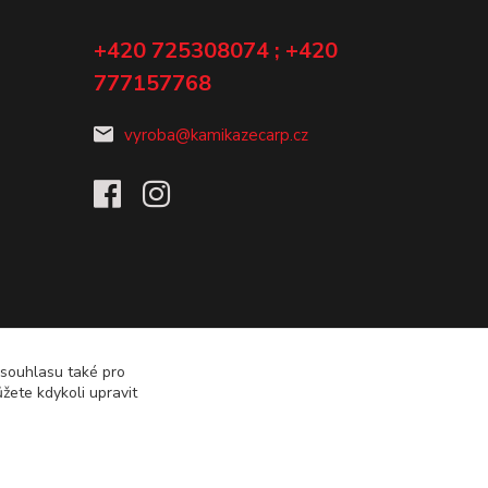
+420 725308074 ; +420
777157768
vyroba@kamikazecarp.cz
 souhlasu také pro
žete kdykoli upravit