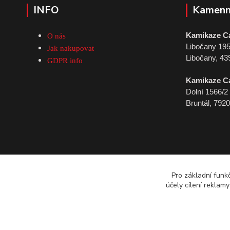
INFO
Kamenn
Kamikaze C
O nás
Libočany 19
Jak nakupovat
Libočany, 43
GDPR info
Kamikaze C
Dolní 1566/2
Bruntál, 792
Pro základní funk
účely cílení reklam