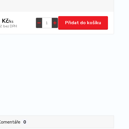
 Kč
/
ks
Přidat do košíku
Kč
bez DPH
Komentáře
0