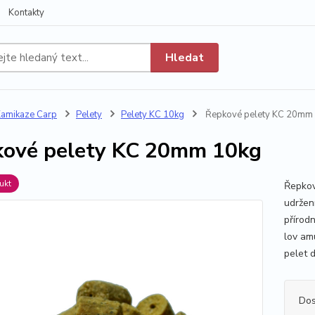
Kontakty
Hledat
amikaze Carp
Pelety
Pelety KC 10kg
Řepkové pelety KC 20mm
ové pelety KC 20mm 10kg
ukt
Řepkov
udržen
přírodn
lov amu
pelet d
Dos