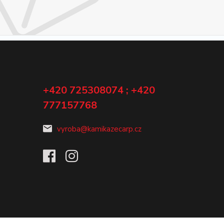
+420 725308074 ; +420
777157768
vyroba@kamikazecarp.cz