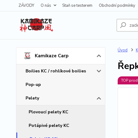
ZÁVODY
O nás
Staň se testerem
Obchodní podmínky
Úvod
K
Kamikaze Carp
Řepk
Boilies KC / rohlíkové boilies
TOP prod
Pop-up
Pelety
Plovoucí pelety KC
Potápivé pelety KC