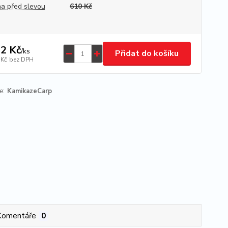
a před slevou
610 Kč
2 Kč
/
ks
Přidat do košíku
 Kč
bez DPH
e:
KamikazeCarp
Komentáře
0