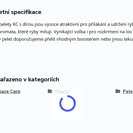
tní specifikace
elety KC s dírou jsou vysoce atraktivní pro přilákání a udržení 
aromata, které ryby milují. Vynikající volba i pro rozkrmení na lo
ty pelet doporučujeme přelít vhodným boosterem nebo jinou teku
zařazeno v kategoriích
kaze Carp
Pelety
Pele