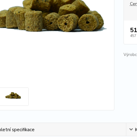
Cen
51
457
Výrobc
etní specifikace