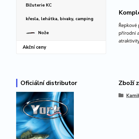
Bižuterie KC
Komple
křesla, lehátka, bivaky, camping
Řepkové p
přírodní 
Nože
atraktivi
Akční ceny
Oficiální distributor
Zboží 
Kami