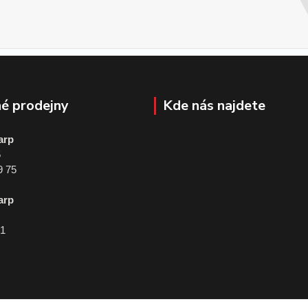
é prodejny
Kde nás najdete
arp
5
9 75
arp
01