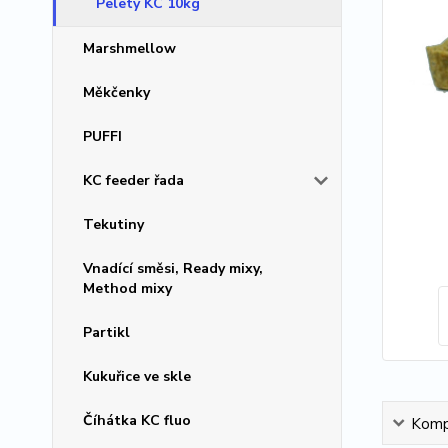
Pelety KC 10kg
Marshmellow
Měkčenky
PUFFI
KC feeder řada
Tekutiny
Vnadící směsi, Ready mixy,
Method mixy
Partikl
Kukuřice ve skle
Číhátka KC fluo
Kompl