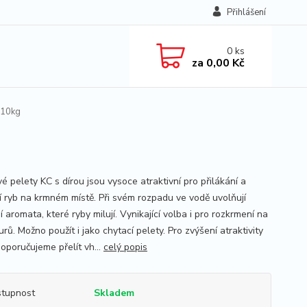
Přihlášení
0
ks
za
0,00 Kč
 10kg
é pelety KC s dírou jsou vysoce atraktivní pro přilákání a
í ryb na krmném místě. Při svém rozpadu ve vodě uvolňují
í aromata, které ryby milují. Vynikající volba i pro rozkrmení na
rů. Možno použít i jako chytací pelety. Pro zvýšení atraktivity
oporučujeme přelít vh...
celý popis
tupnost
Skladem