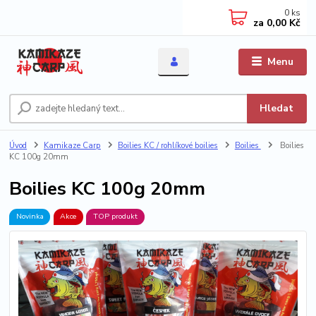
0
ks
za
0,00 Kč
Menu
Hledat
Úvod
Kamikaze Carp
Boilies KC / rohlíkové boilies
Boilies
Boilies
KC 100g 20mm
Boilies KC 100g 20mm
Novinka
Akce
TOP produkt