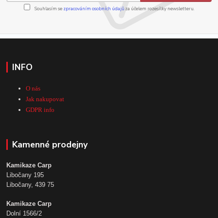
Souhlasím se
zpracováním osobních údajů
za účelem rozesílky newsletteru.
INFO
O nás
Jak nakupovat
GDPR info
Kamenné prodejny
Kamikaze Carp
Libočany 195
Libočany, 439 75
Kamikaze Carp
Dolní 1566/2