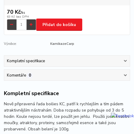
70 Kč
/
ks
63 Kč
bez DPH
Přidat do košíku
Výrobce:
KamikazeCarp
Kompletní specifikace
Komentáře
0
Kompletní specifikace
Nově připravená řada boilies KC, patří k rychlejším a tím pádem
atraktivnějším nástrahám. Doba rozpadu se pohybuje od 3 do 5
hodin. Koule nejsou tvrdé, lze použít jen jehlu. Použili jsem kvalitní
moučky, atraktory, proteiny, samozřejmě esence a také jsou
probarvené. Obsah belení je 100g.