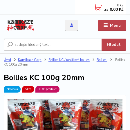
0
ks
za
0,00 Kč
Menu
Hledat
Úvod
Kamikaze Carp
Boilies KC / rohlíkové boilies
Boilies
Boilies
KC 100g 20mm
Boilies KC 100g 20mm
Novinka
Akce
TOP produkt