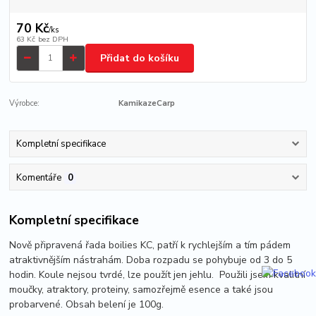
70 Kč
/
ks
63 Kč
bez DPH
Přidat do košíku
Výrobce:
KamikazeCarp
Kompletní specifikace
Komentáře
0
Kompletní specifikace
Nově připravená řada boilies KC, patří k rychlejším a tím pádem
atraktivnějším nástrahám. Doba rozpadu se pohybuje od 3 do 5
hodin. Koule nejsou tvrdé, lze použít jen jehlu. Použili jsem kvalitní
moučky, atraktory, proteiny, samozřejmě esence a také jsou
probarvené. Obsah belení je 100g.