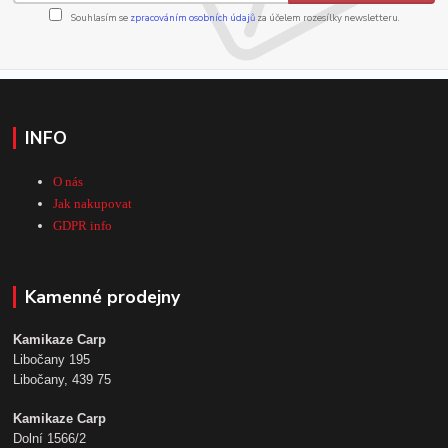
Souhlasím se
zpracováním osobních údajů
za účelem rozesílky newsletteru.
INFO
O nás
Jak nakupovat
GDPR info
Kamenné prodejny
Kamikaze Carp
Libočany 195
Libočany, 439 75
Kamikaze Carp
Dolní 1566/2