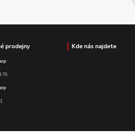
é prodejny
Kde nás najdete
arp
5
9 75
arp
01