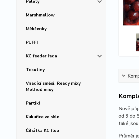
Pelety
Marshmellow
Měkčenky
PUFFI
KC feeder řada
Tekutiny
Kompl
Vnadící směsi, Ready mixy,
Method mixy
Komple
Partikl
Nově přip
od 3 do 5
Kukuřice ve skle
také jsou
Číhátka KC fluo
Průměr 