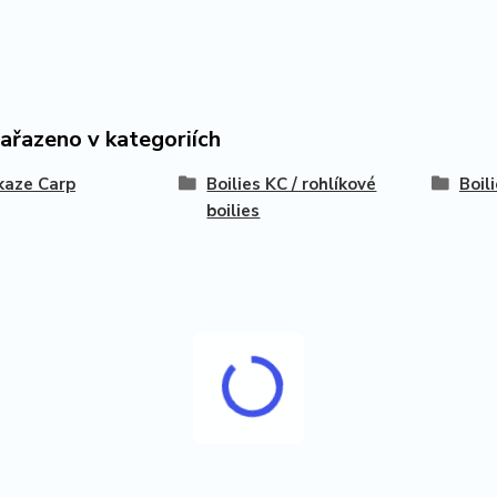
zařazeno v kategoriích
kaze Carp
Boilies KC / rohlíkové
Boil
boilies