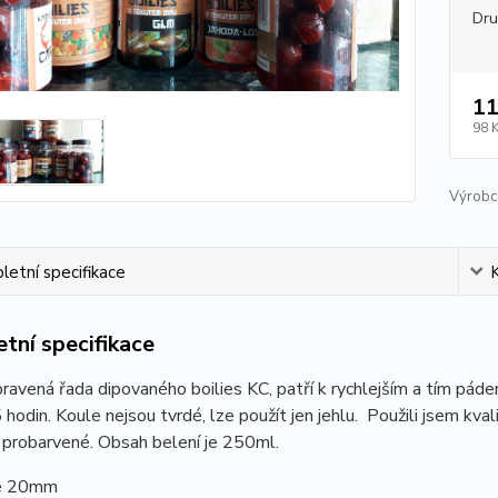
Dr
11
98 
Výrobc
etní specifikace
tní specifikace
ravená řada dipovaného boilies KC, patří k rychlejším a tím pá
 hodin. Koule nejsou tvrdé, lze použít jen jehlu. Použili jsem kva
 probarvené. Obsah belení je 250ml.
je 20mm