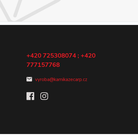
+420 725308074 ; +420
777157768
vyroba@kamikazecarp.cz