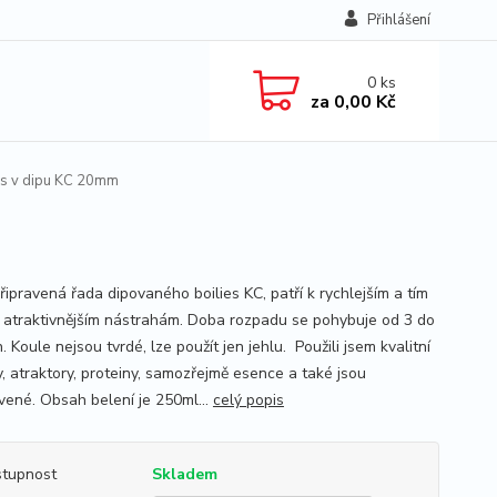
Přihlášení
0
ks
za
0,00 Kč
es v dipu KC 20mm
řipravená řada dipovaného boilies KC, patří k rychlejším a tím
atraktivnějším nástrahám. Doba rozpadu se pohybuje od 3 do
. Koule nejsou tvrdé, lze použít jen jehlu. Použili jsem kvalitní
, atraktory, proteiny, samozřejmě esence a také jsou
vené. Obsah belení je 250ml...
celý popis
tupnost
Skladem