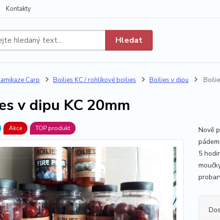
Kontakty
Hledat
amikaze Carp
Boilies KC / rohlíkové boilies
Boilies v dipu
Boili
ies v dipu KC 20mm
Akce
TOP produkt
Nově p
pádem 
5 hodin
moučky
probar
Dos