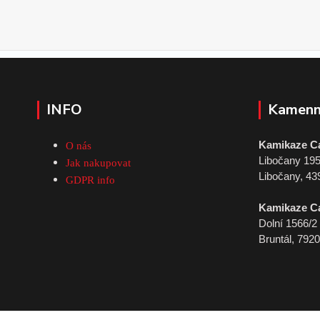
INFO
Kamenn
Kamikaze C
O nás
Libočany 19
Jak nakupovat
Libočany, 43
GDPR info
Kamikaze C
Dolní 1566/2
Bruntál, 792