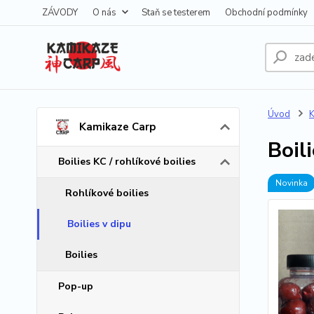
ZÁVODY
O nás
Staň se testerem
Obchodní podmínky
Úvod
K
Kamikaze Carp
Boil
Boilies KC / rohlíkové boilies
Novinka
Rohlíkové boilies
Boilies v dipu
Boilies
Pop-up