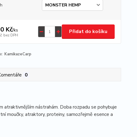
uh
0 Kč
/
ks
Přidat do košíku
Kč
bez DPH
e:
KamikazeCarp
Komentáře
0
dem atraktivnějším nástrahám. Doba rozpadu se pohybuje
litní moučky, atraktory, proteiny, samozřejmě esence a