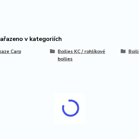
zařazeno v kategoriích
kaze Carp
Boilies KC / rohlíkové
Boil
boilies