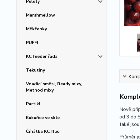
Pelety
Marshmellow
Měkčenky
PUFFI
KC feeder řada
Tekutiny
Kompl
Vnadící směsi, Ready mixy,
Method mixy
Komple
Partikl
Nově přip
od 3 do 5
Kukuřice ve skle
také jsou
Číhátka KC fluo
Průměr 