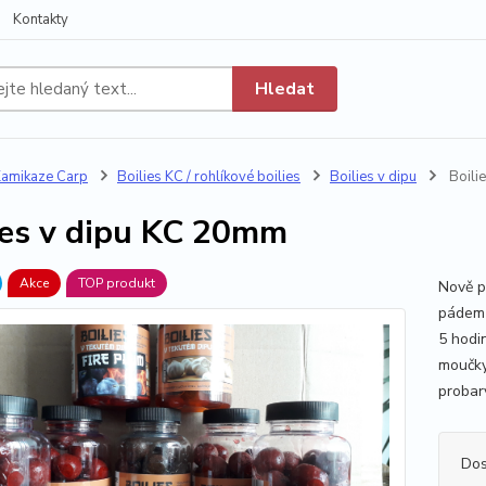
Kontakty
Hledat
amikaze Carp
Boilies KC / rohlíkové boilies
Boilies v dipu
Boili
ies v dipu KC 20mm
Akce
TOP produkt
Nově p
pádem 
5 hodin
moučky
probar
Dos