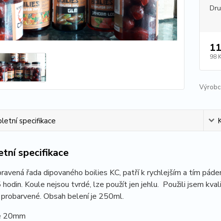
Dr
11
98 
Výrobc
etní specifikace
tní specifikace
ravená řada dipovaného boilies KC, patří k rychlejším a tím pá
 hodin. Koule nejsou tvrdé, lze použít jen jehlu. Použili jsem kva
 probarvené. Obsah belení je 250ml.
je 20mm