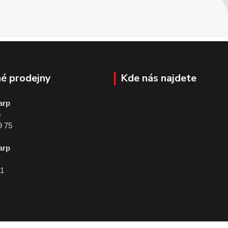
é prodejny
Kde nás najdete
arp
5
9 75
arp
01