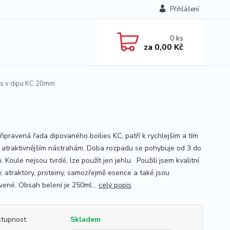
Přihlášení
0
ks
za
0,00 Kč
es v dipu KC 20mm
řipravená řada dipovaného boilies KC, patří k rychlejším a tím
atraktivnějším nástrahám. Doba rozpadu se pohybuje od 3 do
. Koule nejsou tvrdé, lze použít jen jehlu. Použili jsem kvalitní
, atraktory, proteiny, samozřejmě esence a také jsou
vené. Obsah belení je 250ml...
celý popis
tupnost
Skladem