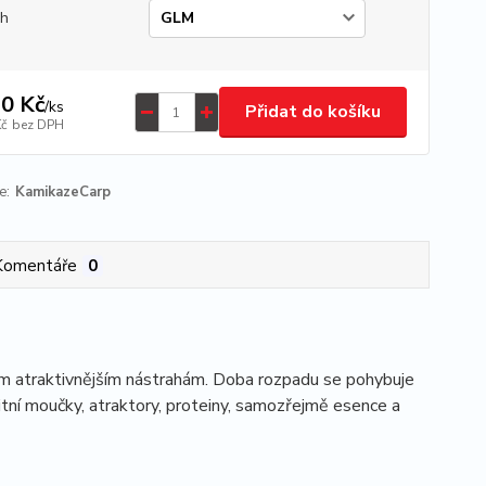
uh
0 Kč
/
ks
Přidat do košíku
Kč
bez DPH
e:
KamikazeCarp
Komentáře
0
dem atraktivnějším nástrahám. Doba rozpadu se pohybuje
litní moučky, atraktory, proteiny, samozřejmě esence a