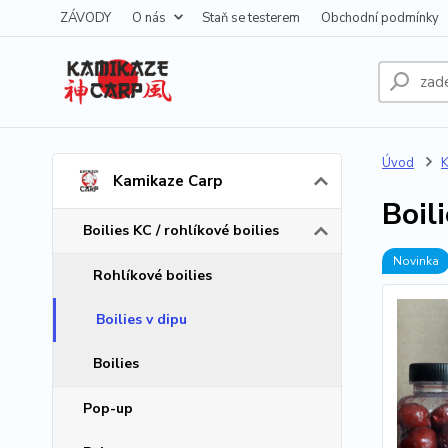
ZÁVODY
O nás
Staň se testerem
Obchodní podmínky
Úvod
K
Kamikaze Carp
Boil
Boilies KC / rohlíkové boilies
Novinka
Rohlíkové boilies
Boilies v dipu
Boilies
Pop-up