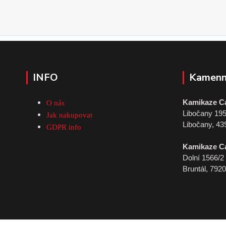
INFO
Kamenn
Kamikaze C
O nás
Libočany 19
Jak nakupovat
Libočany, 43
GDPR info
Kamikaze C
Dolní 1566/2
Bruntál, 792