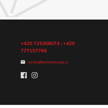
+420 725308074 ; +420
777157768
vyroba@kamikazecarp.cz