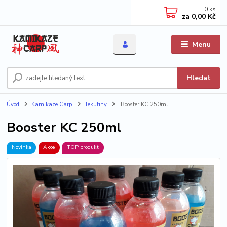
0
ks
za
0,00 Kč
Menu
Hledat
Úvod
Kamikaze Carp
Tekutiny
Booster KC 250ml
Booster KC 250ml
Novinka
Akce
TOP produkt