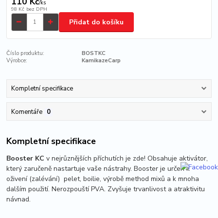
110 Kč
/
ks
98 Kč
bez DPH
Přidat do košíku
Číslo produktu:
BOSTKC
Výrobce:
KamikazeCarp
Kompletní specifikace
Komentáře
0
Kompletní specifikace
Booster KC
v nejrůznějších příchutích
je zde! Obsahuje aktivátor,
který zaručeně nastartuje vaše nástrahy. Booster je určen k
oživení (zalévání) pelet, boilie, výrobě method mixů a k mnoha
dalším použití. Nerozpouští PVA. Zvyšuje trvanlivost a atraktivitu
návnad.