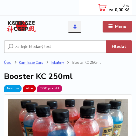
0
ks
za
0,00 Kč
Menu
Hledat
Úvod
Kamikaze Carp
Tekutiny
Booster KC 250ml
Booster KC 250ml
Novinka
Akce
TOP produkt