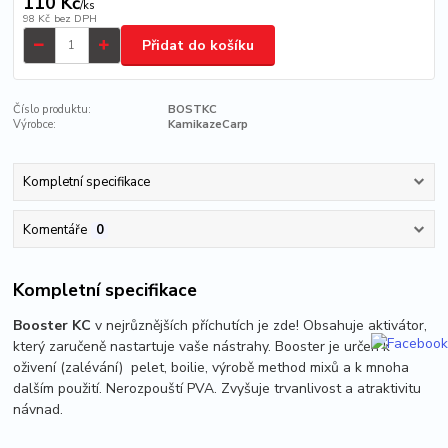
110 Kč
/
ks
98 Kč
bez DPH
Přidat do košíku
Číslo produktu:
BOSTKC
Výrobce:
KamikazeCarp
Kompletní specifikace
Komentáře
0
Kompletní specifikace
Booster KC
v nejrůznějších příchutích
je zde! Obsahuje aktivátor,
který zaručeně nastartuje vaše nástrahy. Booster je určen k
oživení (zalévání) pelet, boilie, výrobě method mixů a k mnoha
dalším použití. Nerozpouští PVA. Zvyšuje trvanlivost a atraktivitu
návnad.