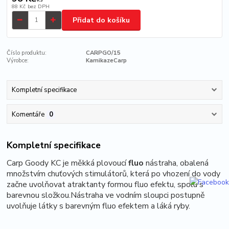
88 Kč
bez DPH
Přidat do košíku
Číslo produktu:
CARPGO/15
Výrobce:
KamikazeCarp
Kompletní specifikace
Komentáře
0
Kompletní specifikace
Carp Goody KC je měkká plovoucí
fluo
nástraha, obalená
množstvím chuťových stimulátorů, která po vhození do vody
začne uvolňovat atraktanty formou fluo efektu, spolu s
barevnou složkou.Nástraha
ve vodním sloupci postupně
uvolňuje látky s barevným fluo efektem a láká ryby.