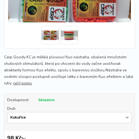
Carp Goody KC je měkká plovoucí fluo nástraha, obalená množstvím
chuťových stimulátorů, která po vhození do vody začne uvolňovat
atraktanty formou fluo efektu, spolu s barevnou složkou.Nástraha ve
vodním sloupci postupně uvolňuje látky s barevným fluo efektem a láká
ryby.
celý popis
Dostupnost
Skladem
Druh
98 Kč
/
ks