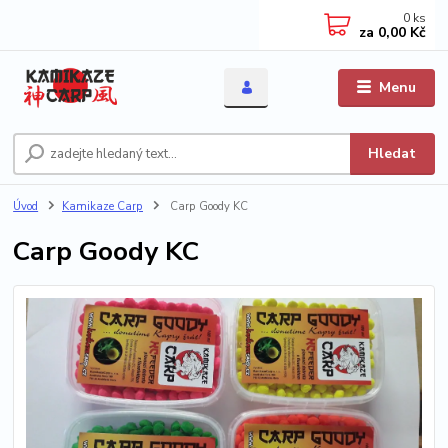
0
ks
za
0,00 Kč
Menu
Hledat
Úvod
Kamikaze Carp
Carp Goody KC
Carp Goody KC