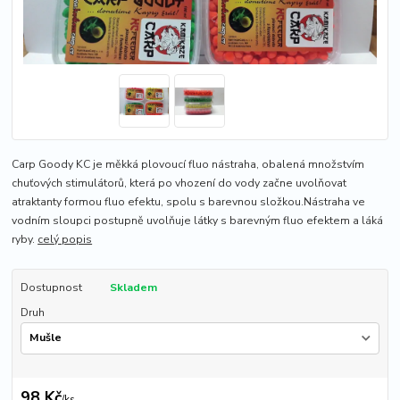
Carp Goody KC je měkká plovoucí fluo nástraha, obalená množstvím
chuťových stimulátorů, která po vhození do vody začne uvolňovat
atraktanty formou fluo efektu, spolu s barevnou složkou.Nástraha ve
vodním sloupci postupně uvolňuje látky s barevným fluo efektem a láká
ryby.
celý popis
Dostupnost
Skladem
Druh
98 Kč
/
ks