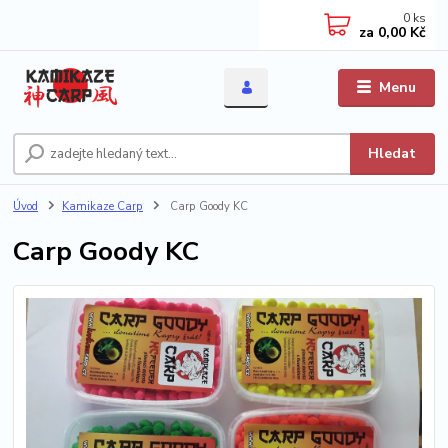
0
ks
za
0,00 Kč
Menu
Hledat
Úvod
Kamikaze Carp
Carp Goody KC
Carp Goody KC