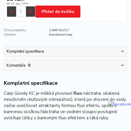
88 Kč
bez DPH
Přidat do košíku
Číslo produktu:
CARPGO/17
Výrobce:
KamikazeCarp
Kompletní specifikace
Komentáře
0
Kompletní specifikace
Carp Goody KC je měkká plovoucí
fluo
nástraha, obalená
množstvím chuťových stimulátorů, která po vhození do vody
začne uvolňovat atraktanty formou fluo efektu, spolu s
barevnou složkou.Nástraha
ve vodním sloupci postupně
uvolňuje látky s barevným fluo efektem a láká ryby.