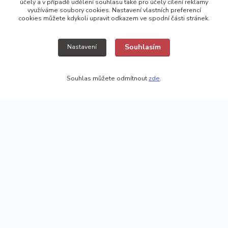
účely a v případě udělení souhlasu také pro účely cílení reklamy
využíváme soubory cookies. Nastavení vlastních preferencí
cookies můžete kdykoli upravit odkazem ve spodní části stránek.
Souhlasím
Nastavení
Souhlas můžete odmítnout
zde
.
+420 725308074 ; +420 777157768
vyroba@kamikazecarp.cz
Vytvořeno na
Eshop-rychle.cz