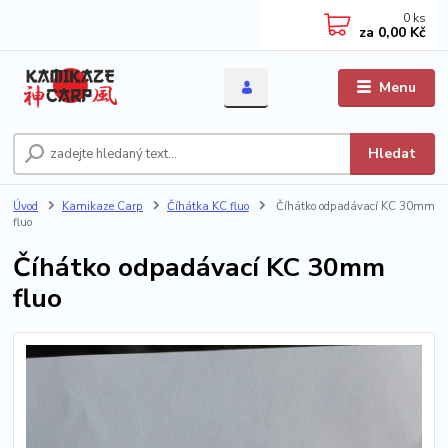
0
ks
za
0,00 Kč
Menu
Hledat
Úvod
Kamikaze Carp
Číhátka KC fluo
Číhátko odpadávací KC 30mm
fluo
Číhátko odpadávací KC 30mm
fluo