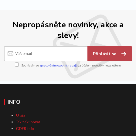
Nepropásněte novinky, akce a
slevy!
Přihlásit se
Souhlasím se
zpracováním osobních údajů
za účelem rozesílky newsletteru.
INFO
O nás
Jak nakupovat
GDPR info