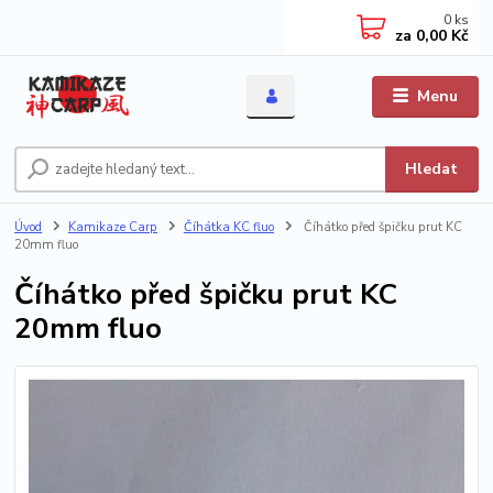
0
ks
za
0,00 Kč
Menu
Hledat
Úvod
Kamikaze Carp
Číhátka KC fluo
Číhátko před špičku prut KC
20mm fluo
Číhátko před špičku prut KC
20mm fluo