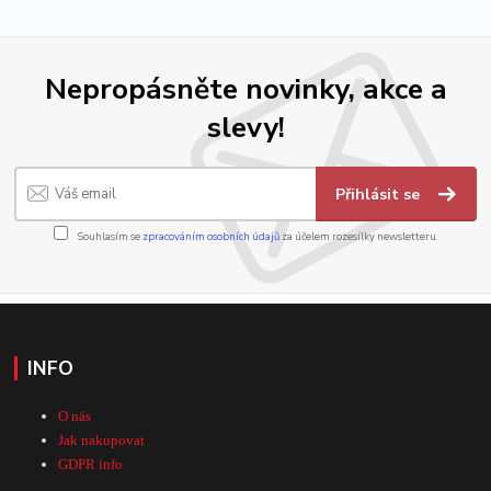
Nepropásněte novinky, akce a
slevy!
Přihlásit se
Souhlasím se
zpracováním osobních údajů
za účelem rozesílky newsletteru.
INFO
O nás
Jak nakupovat
GDPR info