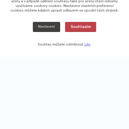
účely a v případě udělení souhlasu také pro účely cílení reklamy
využíváme soubory cookies. Nastavení vlastních preferencí
cookies můžete kdykoli upravit odkazem ve spodní části stránek.
Souhlasím
Nastavení
Souhlas můžete odmítnout
zde
.
+420 725308074 ; +420 777157768
vyroba@kamikazecarp.cz
Vytvořeno na
Eshop-rychle.cz