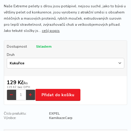
Naše Extreme pelety s dírou jsou potápivé, nejsou suché, jako to bývá u
většiny pelet od konkurence, jsou vyrobeny z atrakční směsi s obsahem
mléčných a masových proteinů, rybích mouček, extrudovaných surovin
pro lepší stravitelnost, zvýrazňovačů chuti a velkoobjemových přísad.
Jako tekuté složky js...
celý popis
Dostupnost
Skladem
Druh
129 Kč
/
ks
115 Kč
bez DPH
Přidat do košíku
Číslo produktu:
EXPEL
Výrobce:
KamikazeCarp