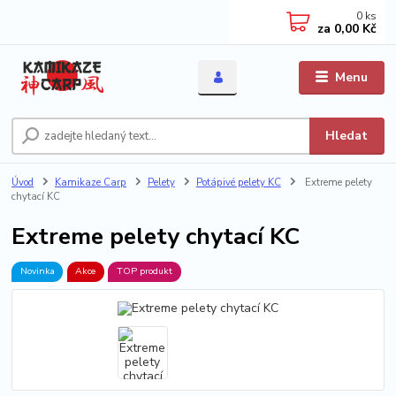
0
ks
za
0,00 Kč
Menu
Hledat
Úvod
Kamikaze Carp
Pelety
Potápivé pelety KC
Extreme pelety
chytací KC
Extreme pelety chytací KC
Novinka
Akce
TOP produkt