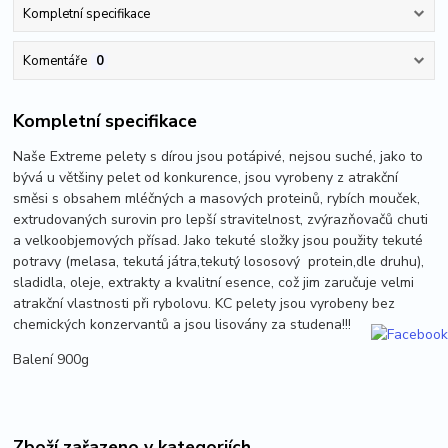
Kompletní specifikace
Komentáře
0
Kompletní specifikace
Naše Extreme pelety s dírou jsou potápivé, nejsou suché, jako to
bývá u většiny pelet od konkurence, jsou vyrobeny z atrakční
směsi s obsahem mléčných a masových proteinů, rybích mouček,
extrudovaných surovin pro lepší stravitelnost, zvýrazňovačů chuti
a velkoobjemových přísad. Jako tekuté složky jsou použity tekuté
potravy (melasa, tekutá játra,tekutý lososový protein,dle druhu),
sladidla, oleje, extrakty a kvalitní esence, což jim zaručuje velmi
atrakční vlastnosti při rybolovu. KC pelety jsou vyrobeny bez
chemických konzervantů a jsou lisovány za studena!!!
Balení 900g
Zboží zařazeno v kategoriích