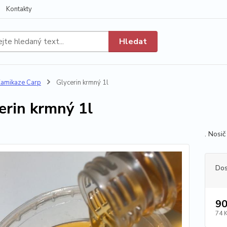
Kontakty
Hledat
amikaze Carp
Glycerin krmný 1l
erin krmný 1l
. Nosič
Dos
90
74 