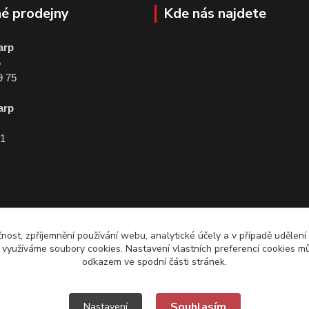
é prodejny
Kde nás najdete
arp
5
9 75
arp
01
čnost, zpříjemnění používání webu, analytické účely a v případě udělení
y využíváme soubory cookies. Nastavení vlastních preferencí cookies mů
odkazem ve spodní části stránek.
Souhlasím
Nastavení