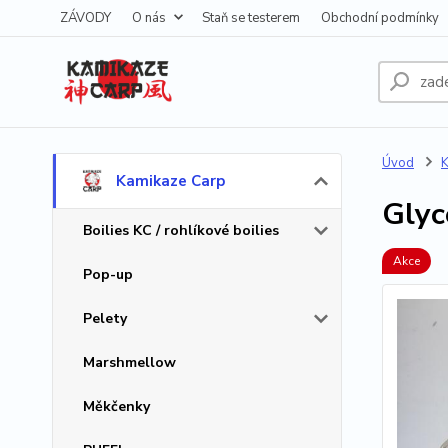
ZÁVODY
O nás
Staň se testerem
Obchodní podmínky
Úvod
K
Kamikaze Carp
Glyc
Boilies KC / rohlíkové boilies
Akce
Pop-up
Pelety
Marshmellow
Měkčenky