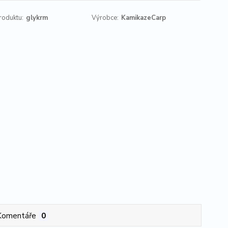
roduktu:
glykrm
Výrobce:
KamikazeCarp
Komentáře
0