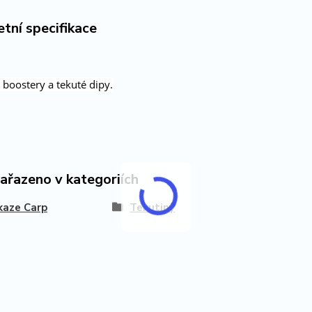
tní specifikace
 boostery a tekuté dipy.
zařazeno v kategoriích
kaze Carp
Tekutiny