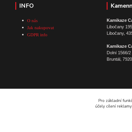
INFO
Kamenn
Kamikaze C
O nás
Libočany 19
Jak nakupovat
Libočany, 43
GDPR info
Kamikaze C
Dolní 1566/2
Bruntál, 792
Pro základní funk
účely cílení reklam