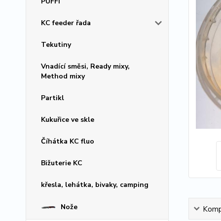
PUFFI
KC feeder řada
Tekutiny
Vnadící směsi, Ready mixy,
Method mixy
Partikl
Kukuřice ve skle
Číhátka KC fluo
Bižuterie KC
křesla, lehátka, bivaky, camping
Nože
Kompl