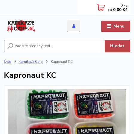
0
ks
za
0,00 Kč
Menu
Hledat
Úvod
Kamikaze Carp
Kapronaut KC
Kapronaut KC