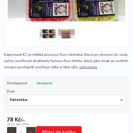
Kapronaut KC je měkká plovoucí fluo nástraha, která po vhození do vody
začne uvolňovat atraktanty formou fluo efektu, který jako mrak ve vodním
sloupci postupně uvolňuje látky a láká ryby.
celý popis
Dostupnost
Skladem
Druh
78 Kč
/
ks
70 Kč
bez DPH
Přidat do košíku