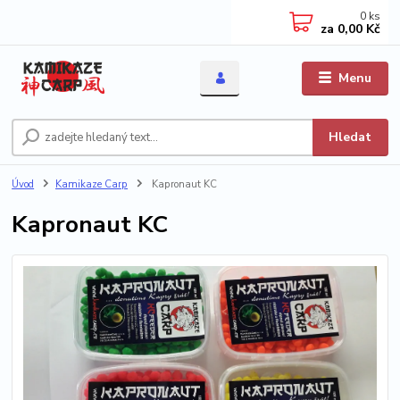
0
ks
za
0,00 Kč
Menu
Hledat
Úvod
Kamikaze Carp
Kapronaut KC
Kapronaut KC