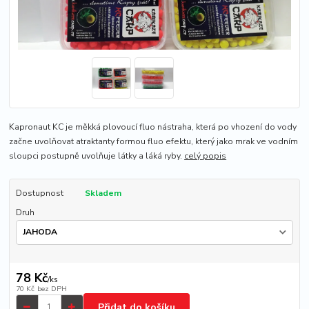
Kapronaut KC je měkká plovoucí fluo nástraha, která po vhození do vody
začne uvolňovat atraktanty formou fluo efektu, který jako mrak ve vodním
sloupci postupně uvolňuje látky a láká ryby.
celý popis
Dostupnost
Skladem
Druh
78 Kč
/
ks
70 Kč
bez DPH
Přidat do košíku