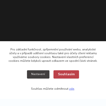
Pro základní funkčnost, zpříjemnění používání webu, analytické
účely a v případě udělení souhlasu také pro účely cílení reklamy
využíváme soubory cookies. Nastavení vlastních preferencí
cookies můžete kdykoli upravit odkazem ve spodní části stránek.
+420 725308074 ; +420 777157768
Souhlasím
Nastavení
vyroba@kamikazecarp.cz
Souhlas můžete odmítnout
zde
.