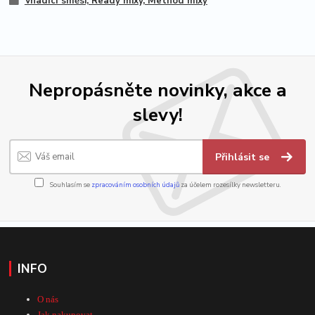
Vnadící směsi, Ready mixy, Method mixy
Nepropásněte novinky, akce a
slevy!
Přihlásit se
Souhlasím se
zpracováním osobních údajů
za účelem rozesílky newsletteru.
INFO
O nás
Jak nakupovat