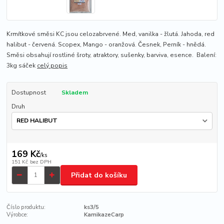
Krmítkové směsi KC jsou celozabrvené. Med, vanilka - žlutá. Jahoda, red
halibut - červená. Scopex, Mango - oranžová. Česnek, Perník - hnědá.
Směsi obsahují rostliné šroty, atraktory, sušenky, barviva, esence. Balení:
3kg sáček
celý popis
Dostupnost
Skladem
Druh
169 Kč
/
ks
151 Kč
bez DPH
Přidat do košíku
Číslo produktu:
ks3/5
Výrobce:
KamikazeCarp