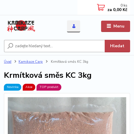
0
ks
za
0,00 Kč
Menu
Hledat
Úvod
Kamikaze Carp
Krmítková směs KC 3kg
Krmítková směs KC 3kg
Novinka
Akce
TOP produkt