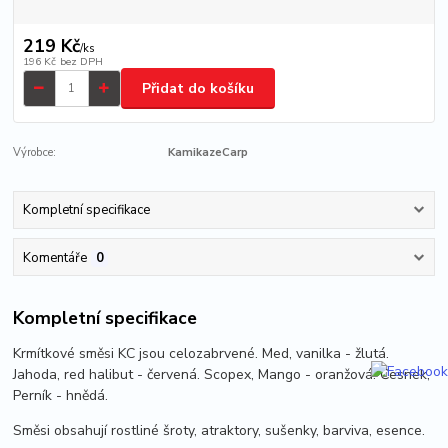
219 Kč
/
ks
196 Kč
bez DPH
Přidat do košíku
Výrobce:
KamikazeCarp
Kompletní specifikace
Komentáře
0
Kompletní specifikace
Krmítkové směsi KC jsou celozabrvené. Med, vanilka - žlutá.
Jahoda, red halibut - červená. Scopex, Mango - oranžová. Česnek,
Perník - hnědá.
Směsi obsahují rostliné šroty, atraktory, sušenky, barviva, esence.