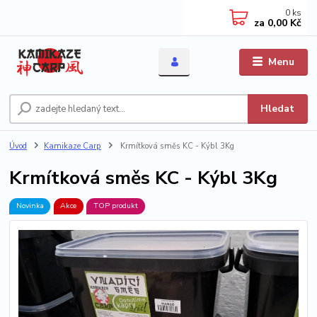
0
ks
za
0,00 Kč
Menu
Hledat
Úvod
Kamikaze Carp
Krmítková směs KC - Kýbl 3Kg
Krmítková směs KC - Kýbl 3Kg
Novinka
Akce
TOP produkt