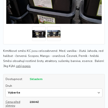
Krmítkové směsi KC jsou celozabrvené. Med, vanilka - žlutá. Jahoda, red
halibut - červená. Scopex, Mango - oranžová. Česnek, Perník - hnědá.
Směsi obsahují rostliné šroty, atraktory, sušenky, barviva, esence. Balení:
3kg Kýbl
celý popis
Dostupnost
Skladem
Druh
Cena před
230 Kč
slevou