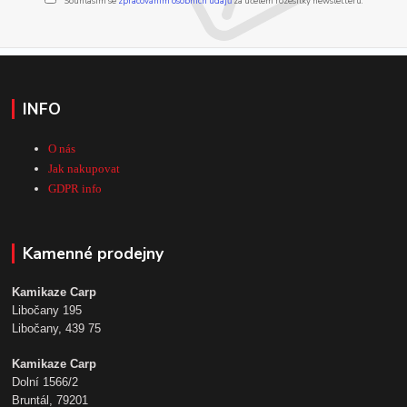
Souhlasím se
zpracováním osobních údajů
za účelem rozesílky newsletteru.
INFO
O nás
Jak nakupovat
GDPR info
Kamenné prodejny
Kamikaze Carp
Libočany 195
Libočany, 439 75
Kamikaze Carp
Dolní 1566/2
Bruntál, 79201