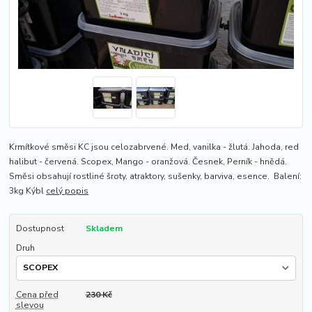
Krmítkové směsi KC jsou celozabrvené. Med, vanilka - žlutá. Jahoda, red
halibut - červená. Scopex, Mango - oranžová. Česnek, Perník - hnědá.
Směsi obsahují rostliné šroty, atraktory, sušenky, barviva, esence. Balení:
3kg Kýbl
celý popis
Dostupnost
Skladem
Druh
Cena před
230 Kč
slevou