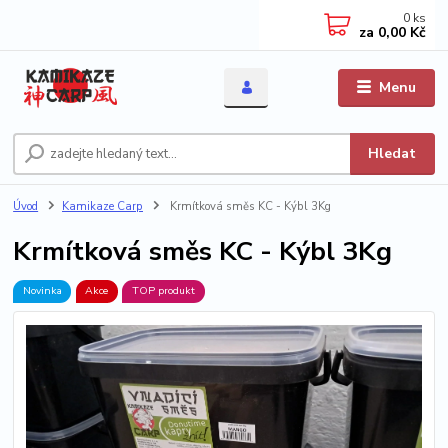
0
ks
za
0,00 Kč
Menu
Hledat
Úvod
Kamikaze Carp
Krmítková směs KC - Kýbl 3Kg
Krmítková směs KC - Kýbl 3Kg
Novinka
Akce
TOP produkt