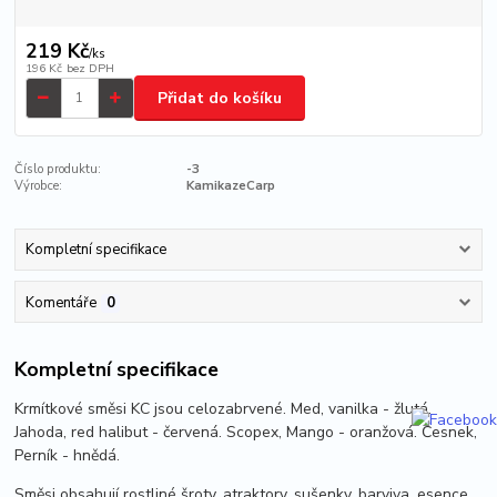
219 Kč
/
ks
196 Kč
bez DPH
Přidat do košíku
Číslo produktu:
-3
Výrobce:
KamikazeCarp
Kompletní specifikace
Komentáře
0
Kompletní specifikace
Krmítkové směsi KC jsou celozabrvené. Med, vanilka - žlutá.
Jahoda, red halibut - červená. Scopex, Mango - oranžová. Česnek,
Perník - hnědá.
Směsi obsahují rostliné šroty, atraktory, sušenky, barviva, esence.