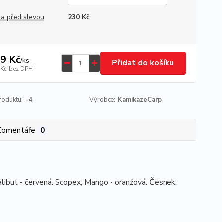
a před slevou
230 Kč
9 Kč
/
ks
Přidat do košíku
 Kč
bez DPH
roduktu:
-4
Výrobce:
KamikazeCarp
Komentáře
0
alibut - červená. Scopex, Mango - oranžová. Česnek,