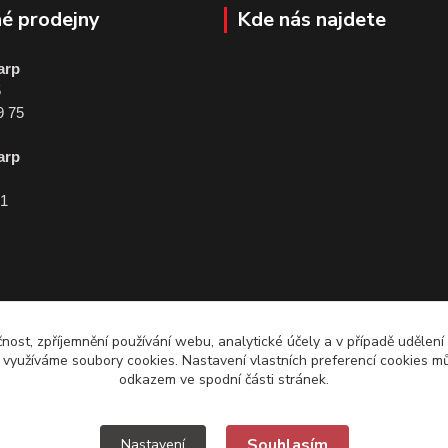
é prodejny
Kde nás najdete
arp
5
9 75
arp
01
čnost, zpříjemnění používání webu, analytické účely a v případě udělení
y využíváme soubory cookies. Nastavení vlastních preferencí cookies mů
odkazem ve spodní části stránek.
Souhlasím
Nastavení