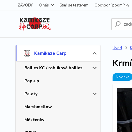
ZÁVODY
O nás
Staň se testerem
Obchodní podmínky
Úvod
K
Kamikaze Carp
Krmí
Boilies KC / rohlíkové boilies
Novinka
Pop-up
Pelety
Marshmellow
Měkčenky