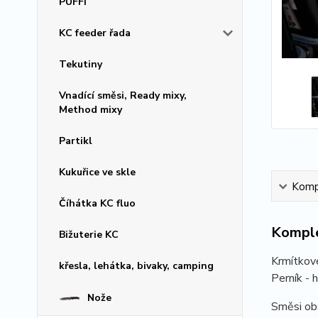
PUFFI
KC feeder řada
Tekutiny
Vnadící směsi, Ready mixy,
Method mixy
Partikl
Kukuřice ve skle
Kompl
Číhátka KC fluo
Komple
Bižuterie KC
Krmítkové
křesla, lehátka, bivaky, camping
Perník - 
Nože
Směsi obs