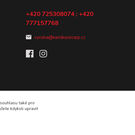
+420 725308074 ; +420
777157768
vyroba@kamikazecarp.cz
 souhlasu také pro
žete kdykoli upravit