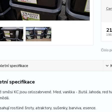
Cen
21
196
Číslo p
etní specifikace
tní specifikace
 směsi KC jsou celozabrvené. Med, vanilka - žlutá. Jahoda, red h
hnědá.
ahují rostliné šroty, atraktory, sušenky, barviva, esence.