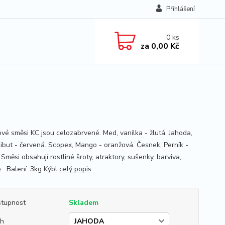
Přihlášení
0
ks
za
0,00 Kč
ové směsi KC jsou celozabrvené. Med, vanilka - žlutá. Jahoda,
libut - červená. Scopex, Mango - oranžová. Česnek, Perník -
Směsi obsahují rostliné šroty, atraktory, sušenky, barviva,
. Balení: 3kg Kýbl
celý popis
tupnost
Skladem
uh