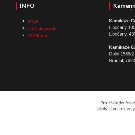
INFO
Kamenn
Kamikaze C
O nás
Libočany 19
Jak nakupovat
Libočany, 43
GDPR info
Kamikaze C
Dolní 1566/2
Bruntál, 792
Pro základní funk
účely cílení reklam