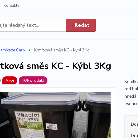
Kontakty
Hledat
amikaze Carp
Krmítková směs KC - Kýbl 3Kg
tková směs KC - Kýbl 3Kg
Akce
TOP produkt
Krmítk
red ha
hnědá. 
esence
Dos
Dr