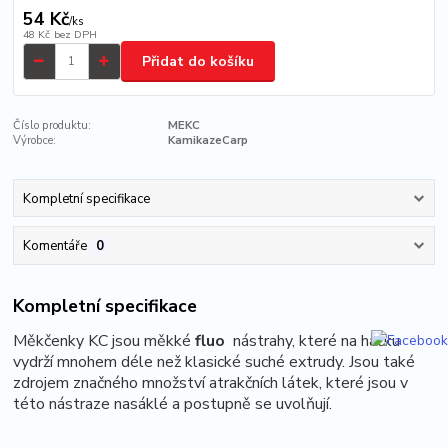
54 Kč
/
ks
48 Kč
bez DPH
Přidat do košíku
Číslo produktu:
MEKC
Výrobce:
KamikazeCarp
Kompletní specifikace
Komentáře
0
Kompletní specifikace
Měkčenky KC jsou měkké
fluo
nástrahy, které na háčku
vydrží mnohem déle než klasické suché extrudy. Jsou také
zdrojem značného množství atrakčních látek, které jsou v
této nástraze nasáklé a postupně se uvolňují.