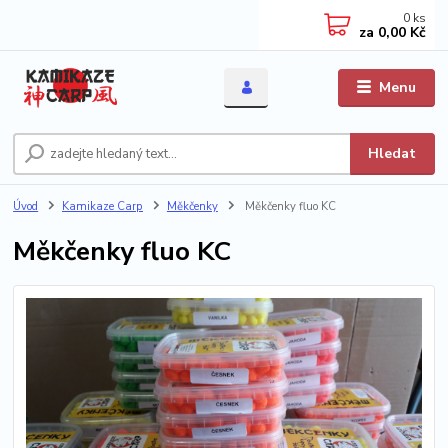
0
ks
za
0,00 Kč
Menu
Hledat
Úvod
Kamikaze Carp
Měkčenky
Měkčenky fluo KC
Měkčenky fluo KC