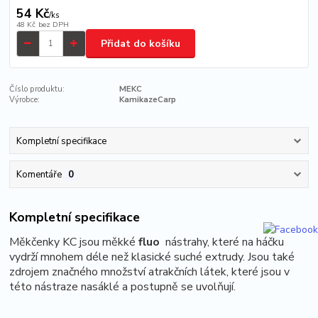
54 Kč
/
ks
48 Kč
bez DPH
Přidat do košíku
Číslo produktu:
MEKC
Výrobce:
KamikazeCarp
Kompletní specifikace
Komentáře
0
Kompletní specifikace
Měkčenky KC jsou měkké
fluo
nástrahy, které na háčku
vydrží mnohem déle než klasické suché extrudy. Jsou také
zdrojem značného množství atrakčních látek, které jsou v
této nástraze nasáklé a postupně se uvolňují.