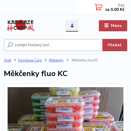
0
ks
za
0,00 Kč
Menu
Hledat
Úvod
Kamikaze Carp
Měkčenky
Měkčenky fluo KC
Měkčenky fluo KC