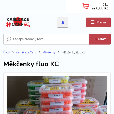
0
ks
za
0,00 Kč
Menu
Hledat
Úvod
Kamikaze Carp
Měkčenky
Měkčenky fluo KC
Měkčenky fluo KC