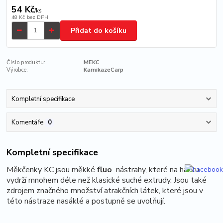
54 Kč
/
ks
48 Kč
bez DPH
Přidat do košíku
Číslo produktu:
MEKC
Výrobce:
KamikazeCarp
Kompletní specifikace
Komentáře
0
Kompletní specifikace
Měkčenky KC jsou měkké
fluo
nástrahy, které na háčku
vydrží mnohem déle než klasické suché extrudy. Jsou také
zdrojem značného množství atrakčních látek, které jsou v
této nástraze nasáklé a postupně se uvolňují.