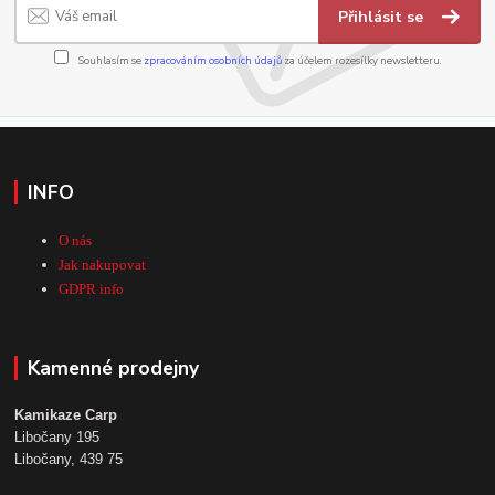
Přihlásit se
Souhlasím se
zpracováním osobních údajů
za účelem rozesílky newsletteru.
INFO
O nás
Jak nakupovat
GDPR info
Kamenné prodejny
Kamikaze Carp
Libočany 195
Libočany, 439 75