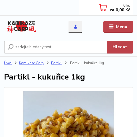
0
ks
za
0,00 Kč
Menu
Hledat
Úvod
Kamikaze Carp
Partikl
Partikl - kukuřice 1kg
Partikl - kukuřice 1kg