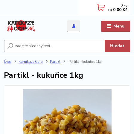
0
ks
za
0,00 Kč
Menu
Hledat
Úvod
Kamikaze Carp
Partikl
Partikl - kukuřice 1kg
Partikl - kukuřice 1kg