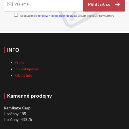
Přihlásit se
Souhlasím se
zpracováním osobních údajů
za účelem rozesílky newsletteru.
INFO
O nás
Jak nakupovat
GDPR info
Kamenné prodejny
Kamikaze Carp
Libočany 195
Libočany, 439 75