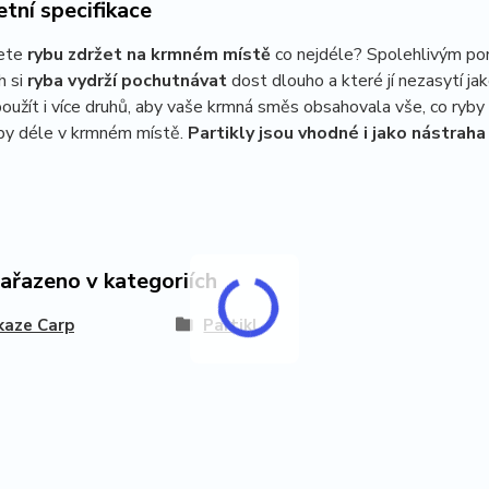
tní specifikace
jete
rybu zdržet na krmném místě
co nejdéle? Spolehlivým pom
h si
ryba vydrží pochutnávat
dost dlouho a které jí nezasytí jak
užít i více druhů, aby vaše krmná směs obsahovala vše, co ryby 
yby déle v krmném místě.
Partikly jsou vhodné i jako nástraha
zařazeno v kategoriích
kaze Carp
Partikl