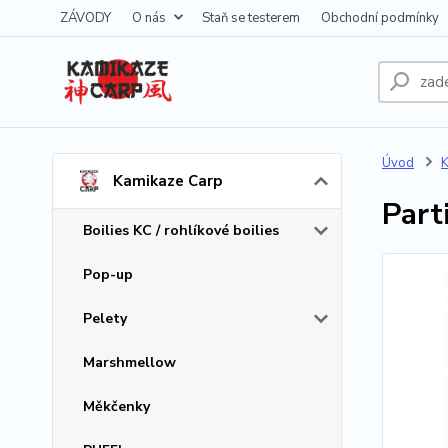
ZÁVODY
O nás
Staň se testerem
Obchodní podmínky
Úvod
K
Kamikaze Carp
Part
Boilies KC / rohlíkové boilies
Pop-up
Pelety
Marshmellow
Měkčenky