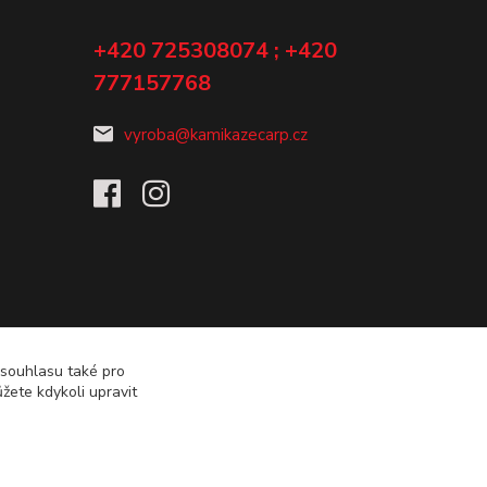
+420 725308074 ; +420
777157768
vyroba@kamikazecarp.cz
 souhlasu také pro
žete kdykoli upravit