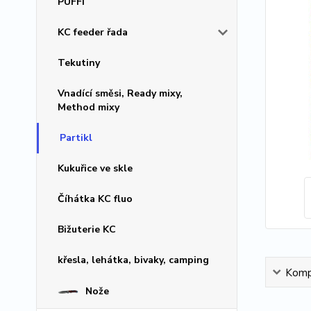
PUFFI
KC feeder řada
Tekutiny
Vnadící směsi, Ready mixy,
Method mixy
Partikl
Kukuřice ve skle
Číhátka KC fluo
Bižuterie KC
křesla, lehátka, bivaky, camping
Kompl
Nože