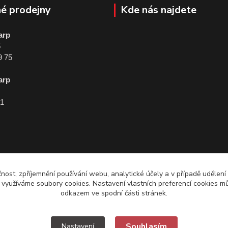
é prodejny
Kde nás najdete
arp
5
9 75
arp
01
čnost, zpříjemnění používání webu, analytické účely a v případě udělení
y využíváme soubory cookies. Nastavení vlastních preferencí cookies mů
odkazem ve spodní části stránek.
Souhlasím
Nastavení