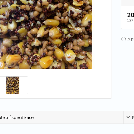
20
187
Číslo p
etní specifikace