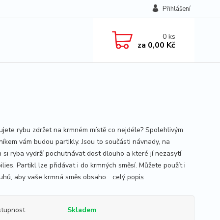
Přihlášení
0
ks
za
0,00 Kč
ujete rybu zdržet na krmném místě co nejdéle? Spolehlivým
íkem vám budou partikly. Jsou to součásti návnady, na
 si ryba vydrží pochutnávat dost dlouho a které jí nezasytí
ilies. Partikl lze přidávat i do krmných směsí. Můžete použít i
ruhů, aby vaše krmná směs obsaho...
celý popis
tupnost
Skladem