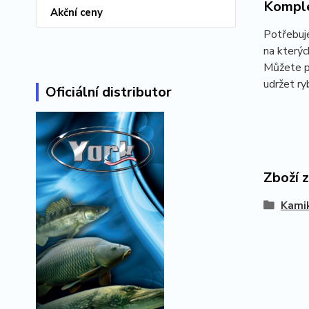
Komple
Akční ceny
Potřebu
na kterýc
Můžete po
udržet r
Oficiální distributor
Zboží 
Kami