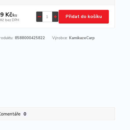
9 Kč
/
ks
Přidat do košíku
 Kč
bez DPH
roduktu:
8588000425822
Výrobce:
KamikazeCarp
Komentáře
0