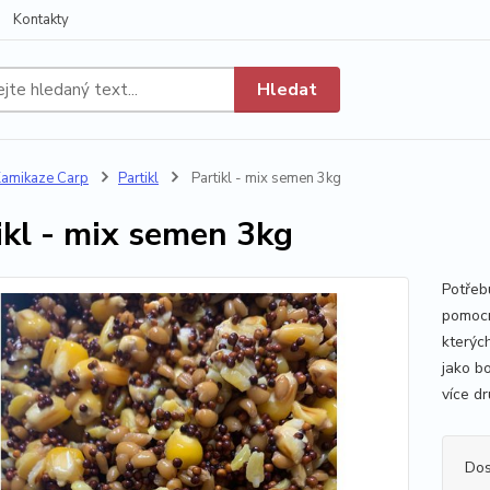
Kontakty
Hledat
amikaze Carp
Partikl
Partikl - mix semen 3kg
ikl - mix semen 3kg
Potřeb
pomocn
kterých
jako bo
více d
Dos