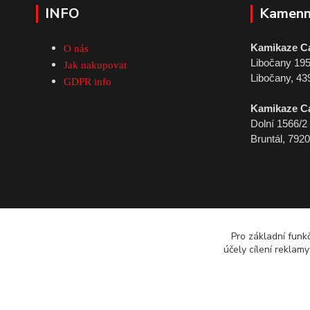
INFO
Kamenn
Kamikaze C
O nás
Libočany 19
Jak nakupovat
Libočany, 43
GDPR info
Kamikaze C
Dolní 1566/2
Bruntál, 792
Pro základní funk
účely cílení reklam