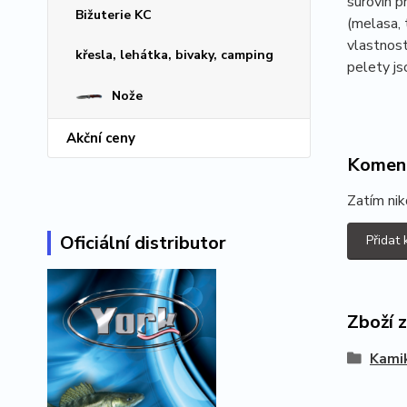
surovin p
Bižuterie KC
(melasa, 
vlastnost
křesla, lehátka, bivaky, camping
pelety js
Nože
Akční ceny
Komen
Zatím nik
Oficiální distributor
Přidat
Zboží 
Kami