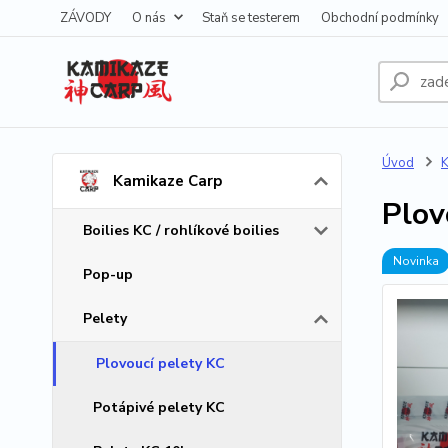
ZÁVODY
O nás
Staň se testerem
Obchodní podmínky
Úvod
K
Kamikaze Carp
Plov
Boilies KC / rohlíkové boilies
Novinka
Pop-up
Pelety
Plovoucí pelety KC
Potápivé pelety KC