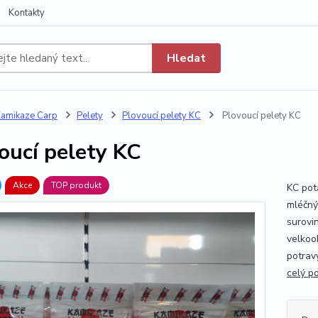
Kontakty
Hledat
amikaze Carp
Pelety
Plovoucí pelety KC
Plovoucí pelety KC
oucí pelety KC
Akce
TOP produkt
KC pot
mléčný
surovin
velkoo
potravy
celý p