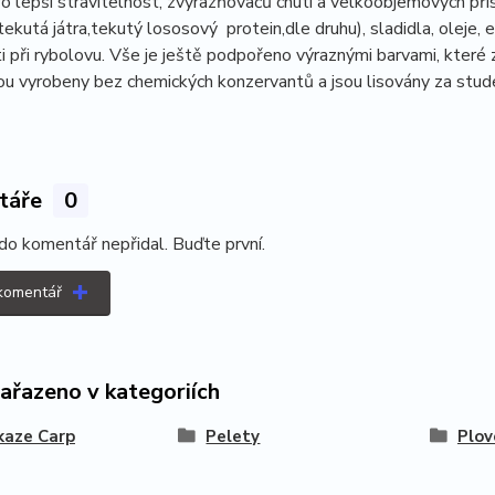
ro lepší stravitelnost, zvýrazňovačů chuti a velkoobjemových pří
tekutá játra,tekutý lososový protein,dle druhu), sladidla, oleje, e
i při rybolovu. Vše je ještě podpořeno výraznými barvami, které 
ou vyrobeny bez chemických konzervantů a jsou lisovány za stude
táře
0
do komentář nepřidal. Buďte první.
 komentář
zařazeno v kategoriích
kaze Carp
Pelety
Plov