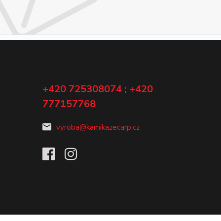
+420 725308074 ; +420
777157768
vyroba@kamikazecarp.cz