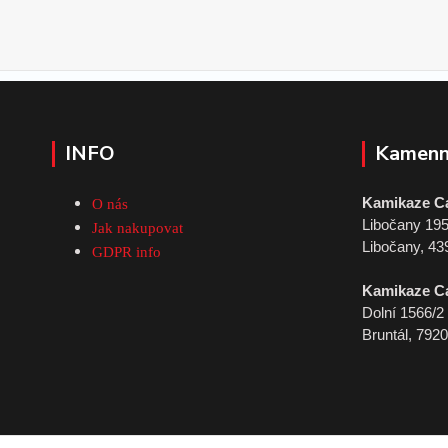
INFO
Kamenn
Kamikaze C
O nás
Libočany 19
Jak nakupovat
Libočany, 43
GDPR info
Kamikaze C
Dolní 1566/2
Bruntál, 792