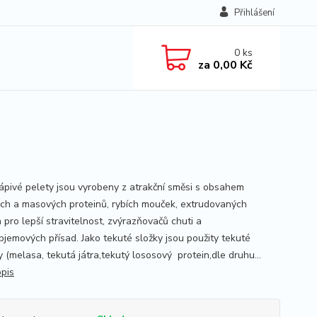
Přihlášení
0
ks
za
0,00 Kč
ápivé pelety jsou vyrobeny z atrakční směsi s obsahem
ch a masových proteinů, rybích mouček, extrudovaných
 pro lepší stravitelnost, zvýrazňovačů chuti a
bjemových přísad. Jako tekuté složky jsou použity tekuté
 (melasa, tekutá játra,tekutý lososový protein,dle druhu...
opis