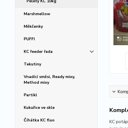
Pelety KC 10kg
Marshmellow
Měkčenky
PUFFI
KC feeder řada
Tekutiny
Vnadící směsi, Ready mixy,
Method mixy
Kompl
Partikl
Kukuřice ve skle
Komple
Číhátka KC fluo
KC potápi