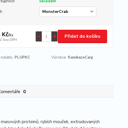
tupnost
Skladem
uh
 Kč
/
ks
Přidat do košíku
Kč
bez DPH
roduktu:
PLOPKC
Výrobce:
KamikazeCarp
Komentáře
0
 masových proteinů, rybích mouček, extrudovaných