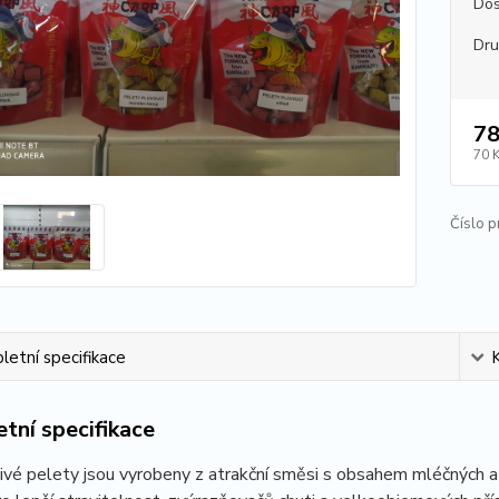
Dos
Dr
78
70 
Číslo p
etní specifikace
tní specifikace
vé pelety jsou vyrobeny z atrakční směsi s obsahem mléčných a