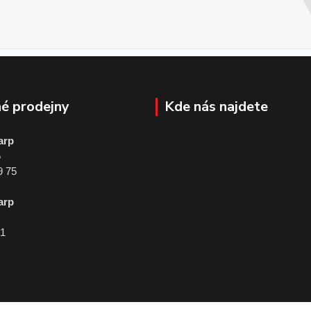
é prodejny
Kde nás najdete
arp
5
9 75
arp
01