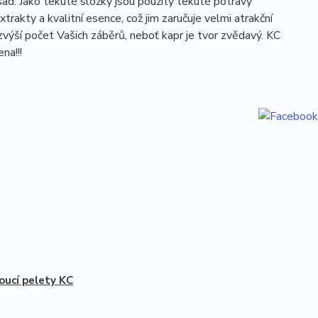
sad. Jako tekuté složky jsou použity tekuté potravy
xtrakty a kvalitní esence, což jim zaručuje velmi atrakční
zvýší počet Vašich záběrů, neboť kapr je tvor zvědavý. KC
na!!!
oucí pelety KC