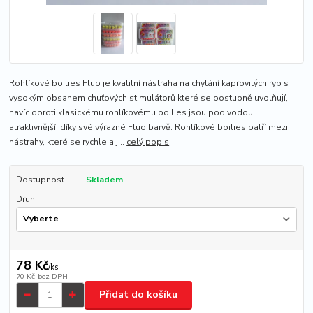
Rohlíkové boilies Fluo je kvalitní nástraha na chytání kaprovitých ryb s
vysokým obsahem chuťových stimulátorů které se postupně uvolňují,
navíc oproti klasickému rohlíkovému boilies jsou pod vodou
atraktivnější, díky své výrazné Fluo barvě. Rohlíkové boilies patří mezi
nástrahy, které se rychle a j...
celý popis
Dostupnost
Skladem
Druh
78 Kč
/
ks
70 Kč
bez DPH
Přidat do košíku