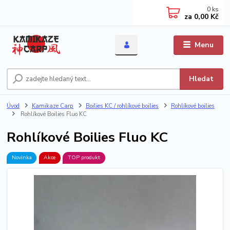
0
ks
za
0,00 Kč
Menu
Hledat
Úvod
Kamikaze Carp
Boilies KC / rohlíkové boilies
Rohlíkové boilies
Rohlíkové Boilies Fluo KC
Rohlíkové Boilies Fluo KC
Novinka
Akce
TOP produkt